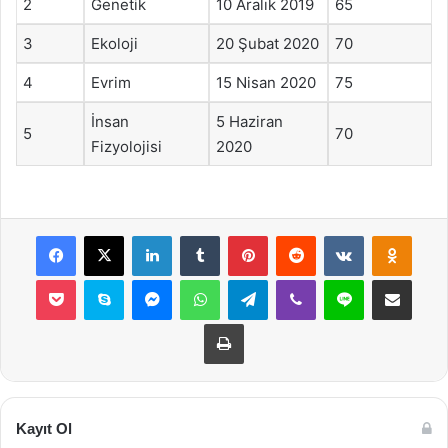
2
Genetik
10 Aralık 2019
65
3
Ekoloji
20 Şubat 2020
70
4
Evrim
15 Nisan 2020
75
İnsan
5 Haziran
5
70
Fizyolojisi
2020
Facebook
X
LinkedIn
Tumblr
Pinterest
Reddit
VKontakte
Odnok
Pocket
Skype
Messenger
WhatsApp
Telegram
Viber
Line
E-Posta ile payla
Yazdır
Kayıt Ol