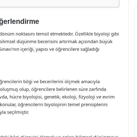
eğerlendirme
dönüm noktasını temsil etmektedir. Özellikle biyoloji gibi
e bilimsel düşünme becerisini artırmak açısından büyük
navı’nın içeriği, yapısı ve öğrencilere sağladığı
öğrencilerin bilgi ve becerilerini ölçmek amacıyla
 oluşmuş olup, öğrencilere belirlenen süre zarfında
avda, hücre biyolojisi, genetik, ekoloji, fizyoloji ve evrim
 konular, öğrencilerin biyolojinin temel prensiplerini
a seçilmiştir.
ındaki bilgi düzeyini ölçmek ve onları bilimsel düşünmeye