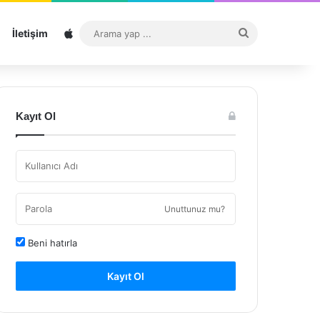
Sitemap
Arama
İletişim
yap
...
Kayıt Ol
Unuttunuz mu?
Beni hatırla
Kayıt Ol