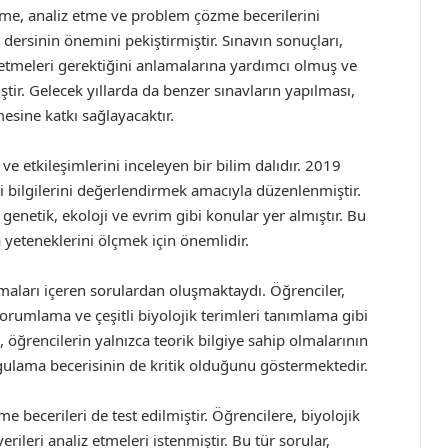
nme, analiz etme ve problem çözme becerilerini
dersinin önemini pekiştirmiştir. Sınavın sonuçları,
 etmeleri gerektiğini anlamalarına yardımcı olmuş ve
ir. Gelecek yıllarda da benzer sınavların yapılması,
mesine katkı sağlayacaktır.
ni ve etkileşimlerini inceleyen bir bilim dalıdır. 2019
ki bilgilerini değerlendirmek amacıyla düzenlenmiştir.
 genetik, ekoloji ve evrim gibi konular yer almıştır. Bu
 yeteneklerini ölçmek için önemlidir.
amaları içeren sorulardan oluşmaktaydı. Öğrenciler,
yorumlama ve çeşitli biyolojik terimleri tanımlama gibi
, öğrencilerin yalnızca teorik bilgiye sahip olmalarının
ygulama becerisinin de kritik olduğunu göstermektedir.
 becerileri de test edilmiştir. Öğrencilere, biyolojik
verileri analiz etmeleri istenmiştir. Bu tür sorular,