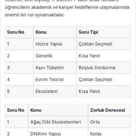
öğrencilerin akademik ve kariyer hedeflerine ulaşmalarında
önemli bir rol oynamaktadır.
Soru No
Konu
Soru Tipi
1
Hücre Yapısı
Çoktan Seçmeli
2
Genetik
Kısa Yanıt
3
Aşırı Tüketim
Boşluk Doldurma
4
Evrim Teorisi
Çoktan Seçmeli
5
Ekosistem
Kısa Yanıt
Soru No
Konu
Zorluk Derecesi
1
Ağaç Dibi Ekosistemleri
Orta
2
DNA’nın Yapısı
Kolay