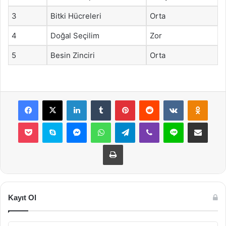
3
Bitki Hücreleri
Orta
4
Doğal Seçilim
Zor
5
Besin Zinciri
Orta
Facebook
X
LinkedIn
Tumblr
Pinterest
Reddit
VKontakte
Odnok
Pocket
Skype
Messenger
WhatsApp
Telegram
Viber
Line
E-Posta ile payla
Yazdır
Kayıt Ol