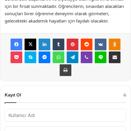
için bir fırsat sunmaktadır. Öğrencilerin, sınavdan alacakları
sonuçları birer öğrenme deneyimi olarak görmeleri,
gelecekteki akademik hayatları için faydalı olacaktır.
Facebook
X
LinkedIn
Tumblr
Pinterest
Reddit
VKontakte
Odnok
Pocket
Skype
Messenger
WhatsApp
Telegram
Viber
Line
E-Posta ile payla
Yazdır
Kayıt Ol