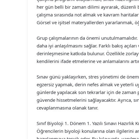
her gün belli bir zaman dilimi ayırarak, düzenli 
çalışma sırasında not almak ve kavram haritaları
Görsel ve işitsel materyallerden yararlanmak, öğ
Grup çalışmalarının da önemi unutulmamalıdır. A
daha iyi anlaşılmasını sağlar. Farklı bakış açılar
derinleşmesine katkıda bulunur. Özellikle zorlayı
kendilerini ifade etmelerine ve anlamalarını artı
Sınav günü yaklaşırken, stres yönetimi de öneml
egzersiz yapmak, derin nefes almak ve yeterli u
günlerde yapılacak son tekrarlar için de zaman 
güvende hissetmelerini sağlayacaktır. Ayrıca, s
cevaplanmasına olanak tanır.
Sınıf Biyoloji 1. Dönem 1. Yazılı Sınavı Hazırlık 
Öğrencilerin biyoloji konularına olan ilgilerini 
hazırlanmaya teşvik eder. Bu kılavuzda, yapılmas