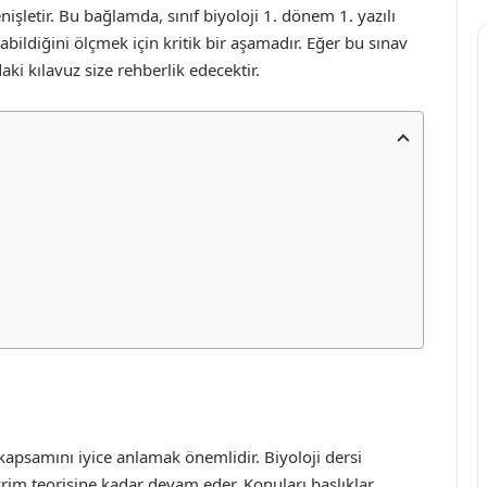
nişletir. Bu bağlamda, sınıf biyoloji 1. dönem 1. yazılı
abildiğini ölçmek için kritik bir aşamadır. Eğer bu sınav
daki kılavuz size rehberlik edecektir.
apsamını iyice anlamak önemlidir. Biyoloji dersi
vrim teorisine kadar devam eder. Konuları başlıklar