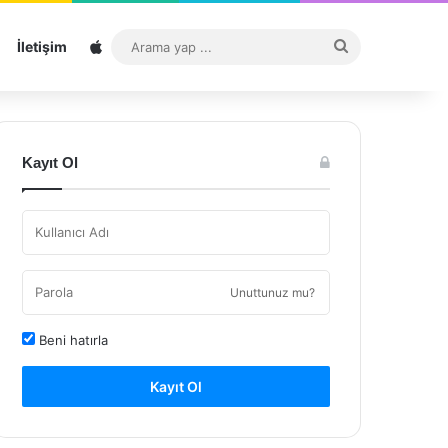
Sitemap
Arama
İletişim
yap
...
Kayıt Ol
Unuttunuz mu?
Beni hatırla
Kayıt Ol