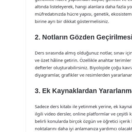
altında listeleyerek, hangi alanlara daha fazla y
müfredatınızda hücre yapısı, genetik, ekosisteml
birine ayrı bir dikkat göstermelisiniz.
2. Notların Gözden Geçirilmes
Ders sırasında almış olduğunuz notlar, sınav içi
ve özet hâline getirin. Özellikle anahtar teriml
defterler oluşturabilirsiniz. Biyolojide çoğu kavr
diyagramlar, grafikler ve resimlerden yararlanara
3. Ek Kaynaklardan Yararlanm
Sadece ders kitabı ile yetinmek yerine, ek kaynak
ilgili video dersler, online platformlar ve çeşitli 
belirli konularda birçok özgün ve öğretici içerik
noktalarını daha iyi anlamanıza yardımcı olacakt