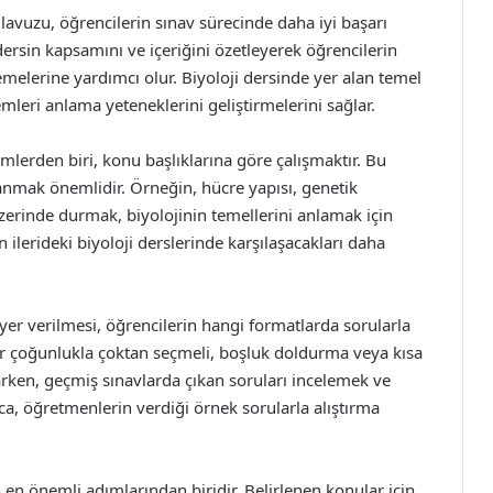
Kılavuzu, öğrencilerin sınav sürecinde daha iyi başarı
 dersin kapsamını ve içeriğini özetleyerek öğrencilerin
melerine yardımcı olur. Biyoloji dersinde yer alan temel
mleri anlama yeteneklerini geliştirmelerini sağlar.
emlerden biri, konu başlıklarına göre çalışmaktır. Bu
anmak önemlidir. Örneğin, hücre yapısı, genetik
zerinde durmak, biyolojinin temellerini anlamak için
n ilerideki biyoloji derslerinde karşılaşacakları daha
 yer verilmesi, öğrencilerin hangi formatlarda sorularla
lar çoğunlukla çoktan seçmeli, boşluk doldurma veya kısa
parken, geçmiş sınavlarda çıkan soruları incelemek ve
ıca, öğretmenlerin verdiği örnek sorularla alıştırma
en önemli adımlarından biridir. Belirlenen konular için