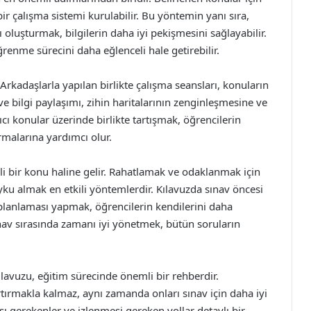
bir çalışma sistemi kurulabilir. Bu yöntemin yanı sıra,
 oluşturmak, bilgilerin daha iyi pekişmesini sağlayabilir.
renme sürecini daha eğlenceli hale getirebilir.
rkadaşlarla yapılan birlikte çalışma seansları, konuların
ı ve bilgi paylaşımı, zihin haritalarının zenginleşmesine ve
cı konular üzerinde birlikte tartışmak, öğrencilerin
rmalarına yardımcı olur.
i bir konu haline gelir. Rahatlamak ve odaklanmak için
yku almak en etkili yöntemlerdir. Kılavuzda sınav öncesi
planlaması yapmak, öğrencilerin kendilerini daha
ınav sırasında zamanı iyi yönetmek, bütün soruların
Kılavuzu, eğitim sürecinde önemli bir rehberdir.
artırmakla kalmaz, aynı zamanda onları sınav için daha iyi
ı gerekenler ve izlenmesi gereken yollar detaylı bir