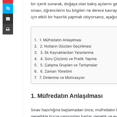
Skype
bir içerik sunarak, doğaya olan bakış açılarını ge
sınavı, öğrencilerin bu bilgileri ne derece kavray
E-Posta ile paylaş
için etkili bir hazırlık yapmak istiyorsanız, aşağı
Yazdır
1. Müfredatın Anlaşılması
2. Notların Gözden Geçirilmesi
3. Ek Kaynaklardan Yararlanma
4. Soru Çözümü ve Pratik Yapma
5. Çalışma Grupları ve Tartışmalar
6. Zaman Yönetimi
7. Dinlenme ve Motivasyon
1. Müfredatın Anlaşılması
Sınav hazırlığına başlamadan önce, müfredatın k
genellikle hücre yapısından başlar, genetik ve e