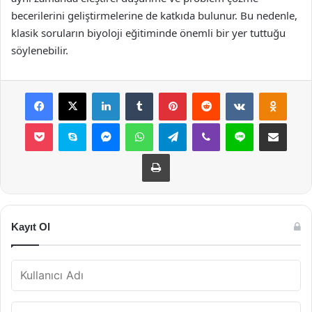
becerilerini geliştirmelerine de katkıda bulunur. Bu nedenle,
klasik soruların biyoloji eğitiminde önemli bir yer tuttuğu
söylenebilir.
Facebook
X
LinkedIn
Tumblr
Pinterest
Reddit
VKontakte
Odnok
Pocket
Skype
Messenger
WhatsApp
Telegram
Viber
Line
E-Posta ile payla
Yazdır
Kayıt Ol