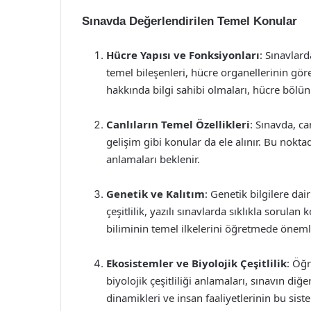
Sınavda Değerlendirilen Temel Konular
Hücre Yapısı ve Fonksiyonları
: Sınavlard
temel bileşenleri, hücre organellerinin görev
hakkında bilgi sahibi olmaları, hücre bölün
Canlıların Temel Özellikleri
: Sınavda, ca
gelişim gibi konular da ele alınır. Bu noktad
anlamaları beklenir.
Genetik ve Kalıtım
: Genetik bilgilere da
çeşitlilik, yazılı sınavlarda sıklıkla sorula
biliminin temel ilkelerini öğretmede önemli 
Ekosistemler ve Biyolojik Çeşitlilik
: Öğr
biyolojik çeşitliliği anlamaları, sınavın di
dinamikleri ve insan faaliyetlerinin bu sist