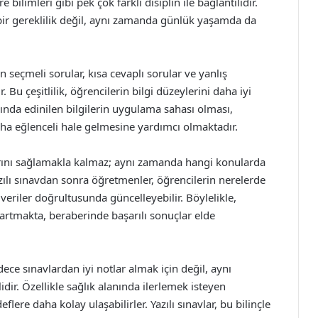
e bilimleri gibi pek çok farklı disiplin ile bağlantılıdır.
k bir gereklilik değil, aynı zamanda günlük yaşamda da
 seçmeli sorular, kısa cevaplı sorular ve yanlış
. Bu çeşitlilik, öğrencilerin bilgi düzeylerini daha iyi
nında edinilen bilgilerin uygulama sahası olması,
aha eğlenceli hale gelmesine yardımcı olmaktadır.
arını sağlamakla kalmaz; aynı zamanda hangi konularda
Yazılı sınavdan sonra öğretmenler, öğrencilerin nerelerde
 veriler doğrultusunda güncelleyebilir. Böylelikle,
i artmakta, beraberinde başarılı sonuçlar elde
ece sınavlardan iyi notlar almak için değil, aynı
dir. Özellikle sağlık alanında ilerlemek isteyen
eflere daha kolay ulaşabilirler. Yazılı sınavlar, bu bilinçle