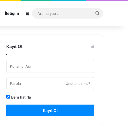
Sitemap
Arama
İletişim
yap
...
Kayıt Ol
Unuttunuz mu?
Beni hatırla
Kayıt Ol