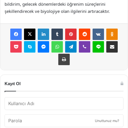
bildirim, gelecek dönemlerdeki öğrenim süreçlerini
şekillendirecek ve biyolojiye olan ilgilerini artıracaktır.
Facebook
X
LinkedIn
Tumblr
Pinterest
Reddit
VKontakte
Odnok
Pocket
Skype
Messenger
WhatsApp
Telegram
Viber
Line
E-Posta ile payla
Yazdır
Kayıt Ol
Unuttunuz mu?