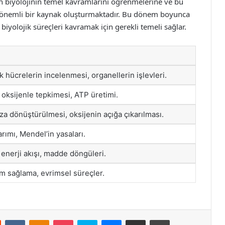
rin biyolojinin temel kavramlarını öğrenmelerine ve bu
lik önemli bir kaynak oluşturmaktadır. Bu dönem boyunca
biyolojik süreçleri kavramak için gerekli temeli sağlar.
k hücrelerin incelenmesi, organellerin işlevleri.
n oksijenle tepkimesi, ATP üretimi.
za dönüştürülmesi, oksijenin açığa çıkarılması.
rımı, Mendel’in yasaları.
, enerji akışı, madde döngüleri.
m sağlama, evrimsel süreçler.
st
Reddit
VKontakte
Odnoklassniki
Pocket
Skype
Messenger
E-Posta ile paylaş
Yazdır