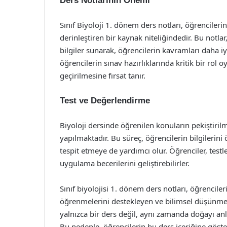
Ders Notlarının Önemi
Sınıf Biyoloji 1. dönem ders notları, öğrencilerin 
derinleştiren bir kaynak niteliğindedir. Bu notl
bilgiler sunarak, öğrencilerin kavramları daha iy
öğrencilerin sınav hazırlıklarında kritik bir rol 
geçirilmesine fırsat tanır.
Test ve Değerlendirme
Biyoloji dersinde öğrenilen konuların pekiştirilm
yapılmaktadır. Bu süreç, öğrencilerin bilgilerin
tespit etmeye de yardımcı olur. Öğrenciler, testl
uygulama becerilerini geliştirebilirler.
Sınıf biyolojisi 1. dönem ders notları, öğrencileri
öğrenmelerini destekleyen ve bilimsel düşünme bec
yalnızca bir ders değil, aynı zamanda doğayı anl
Bu nedenle, öğrencilerin bu ders içeriğine göst