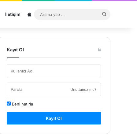
Sitemap
Arama
İletişim
yap
...
Kayıt Ol
Unuttunuz mu?
Beni hatırla
Kayıt Ol