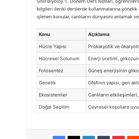
Sınıf Biyoloji 1. Dönem Ders Notları, öğrencile
bilgileri ileriki derslerde kullanmalarına yöne
işlenen konular, canlıların dünyasını anlamak ve 
Konu
Açıklama
Hücre Yapısı
Prokaryotik ve ökaryoti
Hücresel Solunum
Enerji üretimi, glikozu
Fotosentez
Güneş enerjisinin gliko
Genetik
DNA’nın yapısı, gen akta
Ekosistemler
Canlıların etkileşimleri
Doğal Seçilim
Çevresel koşullara uyu
Facebook
X
LinkedIn
Tumblr
Pintere