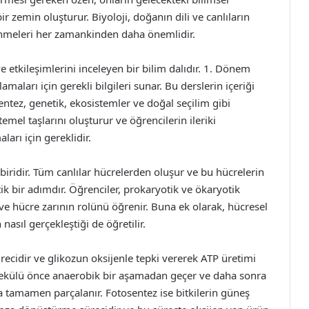
bir zemin oluşturur. Biyoloji, doğanın dili ve canlıların
renmeleri her zamankinden daha önemlidir.
i ve etkileşimlerini inceleyen bir bilim dalıdır. 1. Dönem
maları için gerekli bilgileri sunar. Bu derslerin içeriği
entez, genetik, ekosistemler ve doğal seçilim gibi
emel taşlarını oluşturur ve öğrencilerin ileriki
rı için gereklidir.
biridir. Tüm canlılar hücrelerden oluşur ve bu hücrelerin
itik bir adımdır. Öğrenciler, prokaryotik ve ökaryotik
 ve hücre zarının rolünü öğrenir. Buna ek olarak, hücresel
asıl gerçekleştiği de öğretilir.
recidir ve glikozun oksijenle tepki vererek ATP üretimi
olekülü önce anaerobik bir aşamadan geçer ve daha sonra
da tamamen parçalanır. Fotosentez ise bitkilerin güneş