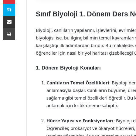
Skype
Sınıf Biyoloji 1. Dönem Ders 
E-Posta ile paylaş
Yazdır
Biyoloji, canlıların yapılarını, işlevlerini, evrimle
biyolojisi ise, bu ilginç bilimin temel kavraml
karşılaştığı ilk adımlardan biridir. Bu makalede, 
öğrenciler için nasıl bir yol haritası çizebileceği
1. Dönem Biyoloji Konuları
Canlıların Temel Özellikleri
: Biyoloji de
anlamasıyla başlar. Canlıların büyüme, ür
sağlama gibi temel özellikleri öğretilir. Bu 
anlamak için kritik öneme sahiptir.
Hücre Yapısı ve Fonksiyonları
: Biyoloji 
Öğrenciler, prokaryot ve ökaryot hücreleri,
yapıları öğrenirler. Ayrıca, hücreler arası 