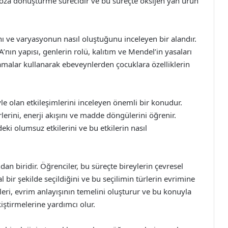
ikoza dönüştürme sürecidir ve bu süreçte oksijen yan ürün
ğını ve varyasyonun nasıl oluştuğunu inceleyen bir alandır.
nın yapısı, genlerin rolü, kalıtım ve Mendel’in yasaları
zlamalar kullanarak ebeveynlerden çocuklara özelliklerin
iyle olan etkileşimlerini inceleyen önemli bir konudur.
irlerini, enerji akışını ve madde döngülerini öğrenir.
eki olumsuz etkilerini ve bu etkilerin nasıl
n biridir. Öğrenciler, bu süreçte bireylerin çevresel
bir şekilde seçildiğini ve bu seçilimin türlerin evrimine
ileri, evrim anlayışının temelini oluşturur ve bu konuyla
kiştirmelerine yardımcı olur.