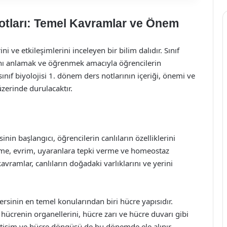
Notları: Temel Kavramlar ve Önem
rini ve etkileşimlerini inceleyen bir bilim dalıdır. Sınıf
arını anlamak ve öğrenmek amacıyla öğrencilerin
sınıf biyolojisi 1. dönem ders notlarının içeriği, önemi ve
 üzerinde durulacaktır.
rsinin başlangıcı, öğrencilerin canlıların özelliklerini
eme, evrim, uyaranlara tepki verme ve homeostaz
kavramlar, canlıların doğadaki varlıklarını ve yerini
dersinin en temel konularından biri hücre yapısıdır.
 hücrenin organellerini, hücre zarı ve hücre duvarı gibi
iletişim ve hücre döngüsü de bu dönemde ele alınır.