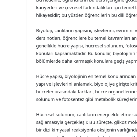
kariyerleri ve çevresel farkındalıkları için temel 
hikayesidir; bu yüzden öğrencilerin bu dili öğ
Biyoloji, canlıların yapısını, işlevlerini, evrimin
ders notları, öğrencilere bu temel kavramları anla
genellikle hücre yapısı, hücresel solunum, fotos
konuları kapsamaktadır. Bu konular, biyolojinin t
bölümlerde daha karmaşık konulara geçiş yapmala
Hücre yapısı, biyolojinin en temel konularından 
yapı ve işlevlerini anlamak, biyolojiye girişte kr
hücreler arasındaki farkları, hücre organellerini
solunum ve fotosentez gibi metabolik süreçlerin n
Hücresel solunum, canlıların enerji elde etme sü
sağlamasıyla gerçekleşir. Bu süreçte, glikoz m
bir dizi kimyasal reaksiyonla oksijenin varlığın