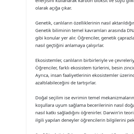
enerjisini kullanarak karbon dioksit ve suyu gl
olarak açığa çıkar.
Genetik, canlıların özelliklerinin nasıl aktarıldı
Genetik biliminin temel kavramları arasında DNA’
gibi konular yer alır. Öğrenciler, genetik çapra
nasıl geçtiğini anlamaya çalışırlar.
Ekosistemler, canlıların birbirleriyle ve çevreler
Öğrenciler, farklı ekosistem türlerini, besin zinc
Ayrıca, insan faaliyetlerinin ekosistemler üzerind
azaltılabileceğini de tartışırlar.
Doğal seçilim ise evrimin temel mekanizmalarında
koşullara uyum sağlama becerilerinin nasıl doğal 
nasıl katkı sağladığını öğrenirler. Darwin’in teor
ilgili yapılan deneyler öğrencilerin bilgilerini pe