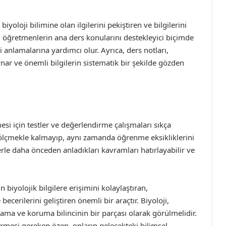
biyoloji bilimine olan ilgilerini pekiştiren ve bilgilerini
ar, öğretmenlerin ana ders konularını destekleyici biçimde
i anlamalarına yardımcı olur. Ayrıca, ders notları,
oynar ve önemli bilgilerin sistematik bir şekilde gözden
esi için testler ve değerlendirme çalışmaları sıkça
i ölçmekle kalmayıp, aynı zamanda öğrenme eksikliklerini
erle daha önceden anladıkları kavramları hatırlayabilir ve
n biyolojik bilgilere erişimini kolaylaştıran,
erilerini geliştiren önemli bir araçtır. Biyoloji,
ama ve koruma bilincinin bir parçası olarak görülmelidir.
ermesi gereken özen, onların gelecekteki bilimsel