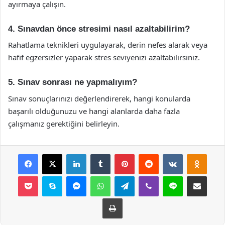
ayırmaya çalışın.
4. Sınavdan önce stresimi nasıl azaltabilirim?
Rahatlama teknikleri uygulayarak, derin nefes alarak veya
hafif egzersizler yaparak stres seviyenizi azaltabilirsiniz.
5. Sınav sonrası ne yapmalıyım?
Sınav sonuçlarınızı değerlendirerek, hangi konularda
başarılı olduğunuzu ve hangi alanlarda daha fazla
çalışmanız gerektiğini belirleyin.
Facebook
X
LinkedIn
Tumblr
Pinterest
Reddit
VKontakte
Odnok
Pocket
Skype
Messenger
WhatsApp
Telegram
Viber
Line
E-Posta ile payla
Yazdır