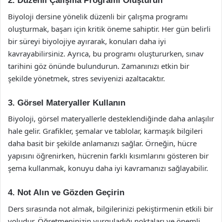
2. Düzenli Çalışma Programı Oluşturun
Biyoloji dersine yönelik düzenli bir çalışma programı
oluşturmak, başarı için kritik öneme sahiptir. Her gün belirli
bir süreyi biyolojiye ayırarak, konuları daha iyi
kavrayabilirsiniz. Ayrıca, bu programı oluştururken, sınav
tarihini göz önünde bulundurun. Zamanınızı etkin bir
şekilde yönetmek, stres seviyenizi azaltacaktır.
3. Görsel Materyaller Kullanın
Biyoloji, görsel materyallerle desteklendiğinde daha anlaşılır
hale gelir. Grafikler, şemalar ve tablolar, karmaşık bilgileri
daha basit bir şekilde anlamanızı sağlar. Örneğin, hücre
yapısını öğrenirken, hücrenin farklı kısımlarını gösteren bir
şema kullanmak, konuyu daha iyi kavramanızı sağlayabilir.
4. Not Alın ve Gözden Geçirin
Ders sırasında not almak, bilgilerinizi pekiştirmenin etkili bir
yoludur. Öğretmeninizin vurguladığı noktaları ve önemli