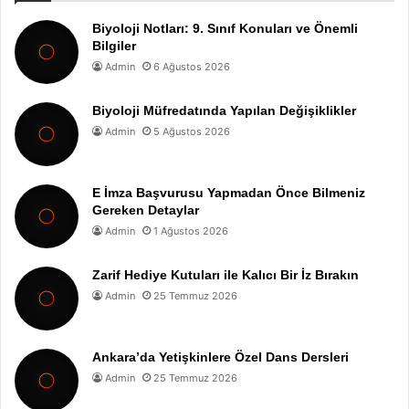
Biyoloji Notları: 9. Sınıf Konuları ve Önemli
Bilgiler
Admin
6 Ağustos 2026
Biyoloji Müfredatında Yapılan Değişiklikler
Admin
5 Ağustos 2026
E İmza Başvurusu Yapmadan Önce Bilmeniz
Gereken Detaylar
Admin
1 Ağustos 2026
Zarif Hediye Kutuları ile Kalıcı Bir İz Bırakın
Admin
25 Temmuz 2026
Ankara’da Yetişkinlere Özel Dans Dersleri
Admin
25 Temmuz 2026