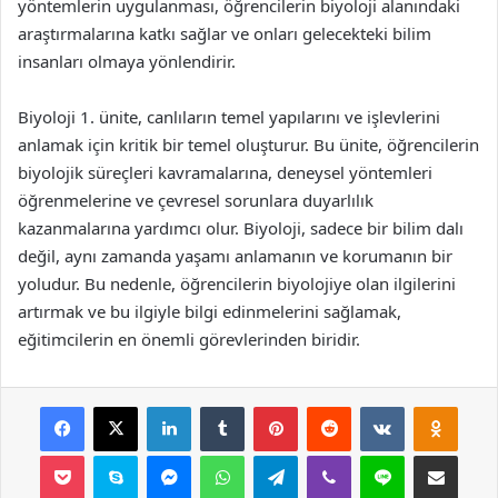
yöntemlerin uygulanması, öğrencilerin biyoloji alanındaki
araştırmalarına katkı sağlar ve onları gelecekteki bilim
insanları olmaya yönlendirir.
Biyoloji 1. ünite, canlıların temel yapılarını ve işlevlerini
anlamak için kritik bir temel oluşturur. Bu ünite, öğrencilerin
biyolojik süreçleri kavramalarına, deneysel yöntemleri
öğrenmelerine ve çevresel sorunlara duyarlılık
kazanmalarına yardımcı olur. Biyoloji, sadece bir bilim dalı
değil, aynı zamanda yaşamı anlamanın ve korumanın bir
yoludur. Bu nedenle, öğrencilerin biyolojiye olan ilgilerini
artırmak ve bu ilgiyle bilgi edinmelerini sağlamak,
eğitimcilerin en önemli görevlerinden biridir.
Facebook
X
LinkedIn
Tumblr
Pinterest
Reddit
VKontakte
Odnok
Pocket
Skype
Messenger
WhatsApp
Telegram
Viber
Line
E-Posta ile payla