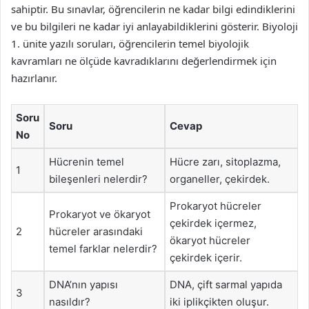
sahiptir. Bu sınavlar, öğrencilerin ne kadar bilgi edindiklerini
ve bu bilgileri ne kadar iyi anlayabildiklerini gösterir. Biyoloji
1. ünite yazılı soruları, öğrencilerin temel biyolojik
kavramları ne ölçüde kavradıklarını değerlendirmek için
hazırlanır.
Soru
Soru
Cevap
No
Hücrenin temel
Hücre zarı, sitoplazma,
1
bileşenleri nelerdir?
organeller, çekirdek.
Prokaryot hücreler
Prokaryot ve ökaryot
çekirdek içermez,
2
hücreler arasındaki
ökaryot hücreler
temel farklar nelerdir?
çekirdek içerir.
DNA’nın yapısı
DNA, çift sarmal yapıda
3
nasıldır?
iki iplikçikten oluşur.