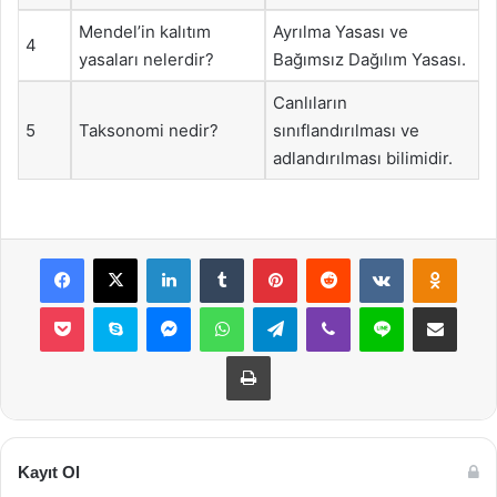
Mendel’in kalıtım
Ayrılma Yasası ve
4
yasaları nelerdir?
Bağımsız Dağılım Yasası.
Canlıların
5
Taksonomi nedir?
sınıflandırılması ve
adlandırılması bilimidir.
Facebook
X
LinkedIn
Tumblr
Pinterest
Reddit
VKontakte
Odnok
Pocket
Skype
Messenger
WhatsApp
Telegram
Viber
Line
E-Posta ile payla
Yazdır
Kayıt Ol