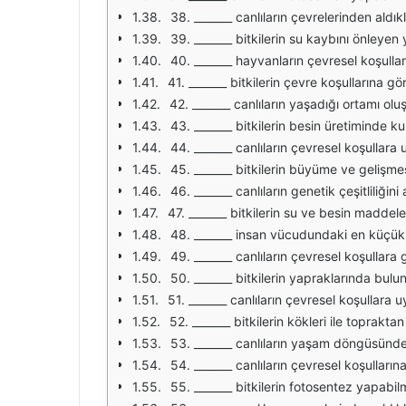
38. _______ canlıların çevrelerinden aldıkl
39. _______ bitkilerin su kaybını önleyen 
40. _______ hayvanların çevresel koşullar
41. _______ bitkilerin çevre koşullarına g
42. _______ canlıların yaşadığı ortamı oluş
43. _______ bitkilerin besin üretiminde ku
44. _______ canlıların çevresel koşullar
45. _______ bitkilerin büyüme ve gelişmes
46. _______ canlıların genetik çeşitliliğini 
47. _______ bitkilerin su ve besin maddeler
48. _______ insan vücudundaki en küçük y
49. _______ canlıların çevresel koşullara
50. _______ bitkilerin yapraklarında bul
51. _______ canlıların çevresel koşullara
52. _______ bitkilerin kökleri ile topraktan 
53. _______ canlıların yaşam döngüsünde
54. _______ canlıların çevresel koşulların
55. _______ bitkilerin fotosentez yapabilm