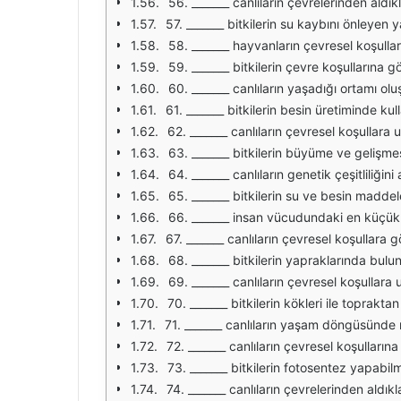
56. _______ canlıların çevrelerinden aldıkl
57. _______ bitkilerin su kaybını önleyen y
58. _______ hayvanların çevresel koşullar
59. _______ bitkilerin çevre koşullarına 
60. _______ canlıların yaşadığı ortamı olu
61. _______ bitkilerin besin üretiminde kul
62. _______ canlıların çevresel koşullar
63. _______ bitkilerin büyüme ve gelişmes
64. _______ canlıların genetik çeşitliliğini 
65. _______ bitkilerin su ve besin maddele
66. _______ insan vücudundaki en küçük y
67. _______ canlıların çevresel koşullara 
68. _______ bitkilerin yapraklarında bul
69. _______ canlıların çevresel koşullar
70. _______ bitkilerin kökleri ile topraktan 
71. _______ canlıların yaşam döngüsünde 
72. _______ canlıların çevresel koşullarına
73. _______ bitkilerin fotosentez yapabilm
74. _______ canlıların çevrelerinden aldıkl