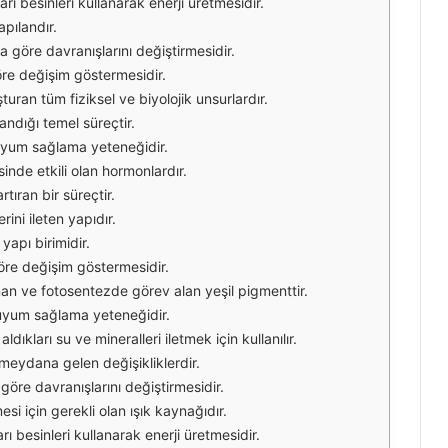
arı besinleri kullanarak enerji üretmesidir.
apılandır.
a göre davranışlarını değiştirmesidir.
göre değişim göstermesidir.
şturan tüm fiziksel ve biyolojik unsurlardır.
landığı temel süreçtir.
a uyum sağlama yeteneğidir.
inde etkili olan hormonlardır.
artıran bir süreçtir.
rini ileten yapıdır.
apı birimidir.
göre değişim göstermesidir.
unan ve fotosentezde görev alan yeşil pigmenttir.
a uyum sağlama yeteneğidir.
aldıkları su ve mineralleri iletmek için kullanılır.
meydana gelen değişikliklerdir.
 göre davranışlarını değiştirmesidir.
esi için gerekli olan ışık kaynağıdır.
arı besinleri kullanarak enerji üretmesidir.