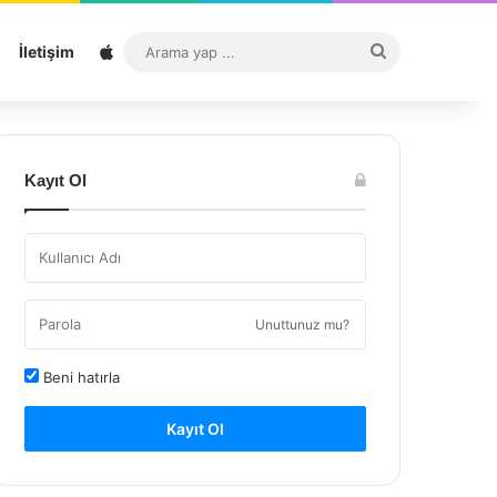
Sitemap
Arama
İletişim
yap
...
Kayıt Ol
Unuttunuz mu?
Beni hatırla
Kayıt Ol