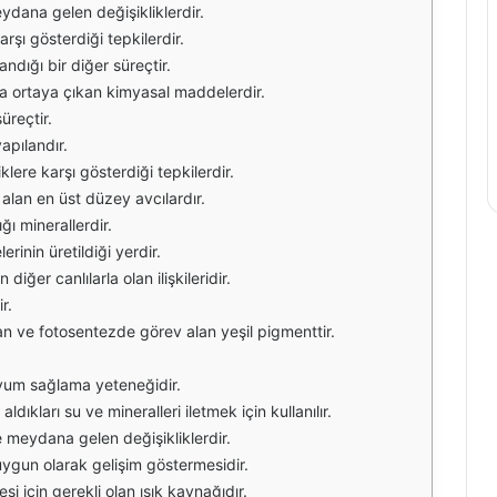
meydana gelen değişikliklerdir.
arşı gösterdiği tepkilerdir.
landığı bir diğer süreçtir.
ında ortaya çıkan kimyasal maddelerdir.
süreçtir.
yapılandır.
klere karşı gösterdiği tepkilerdir.
r alan en üst düzey avcılardır.
ığı minerallerdir.
rinin üretildiği yerdir.
diğer canlılarla olan ilişkileridir.
r.
nan ve fotosentezde görev alan yeşil pigmenttir.
 uyum sağlama yeteneğidir.
aldıkları su ve mineralleri iletmek için kullanılır.
 meydana gelen değişikliklerdir.
 uygun olarak gelişim göstermesidir.
si için gerekli olan ışık kaynağıdır.