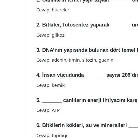
Cevap: hücreler
2. Bitkiler, fotosentez yaparak _______ üre
Cevap: glikoz
3. DNA’nın yapısında bulunan dört temel 
Cevap: adenin, timin, sitozin, guanin
4. İnsan vücudunda _______ sayısı 206’dır
Cevap: kemik
5. _______ canlıların enerji ihtiyacını ka
Cevap: ATP
6. Bitkilerin kökleri, su ve mineralleri ___
Cevap: toprağı