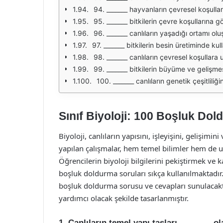
94. _______ hayvanların çevresel koşullar
95. _______ bitkilerin çevre koşullarına 
96. _______ canlıların yaşadığı ortamı olu
97. _______ bitkilerin besin üretiminde kul
98. _______ canlıların çevresel koşullar
99. _______ bitkilerin büyüme ve gelişmes
100. _______ canlıların genetik çeşitliliğin
Sınıf Biyoloji: 100 Boşluk Do
Biyoloji, canlıların yapısını, işleyişini, gelişimin
yapılan çalışmalar, hem temel bilimler hem de 
Öğrencilerin biyoloji bilgilerini pekiştirmek ve
boşluk doldurma soruları sıkça kullanılmaktadır.
boşluk doldurma sorusu ve cevapları sunulacaktı
yardımcı olacak şekilde tasarlanmıştır.
1. Canlıların temel yapı taşları _______ ola