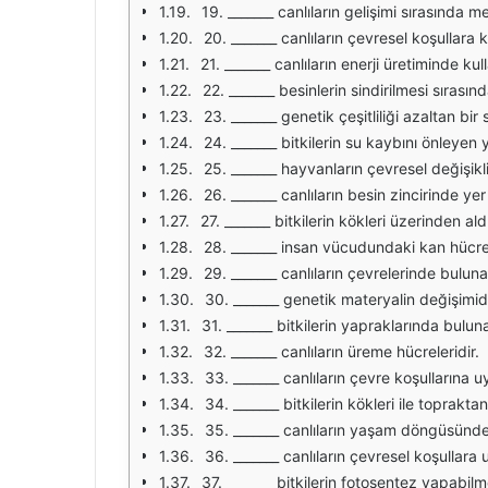
19. _______ canlıların gelişimi sırasında 
20. _______ canlıların çevresel koşullara k
21. _______ canlıların enerji üretiminde kul
22. _______ besinlerin sindirilmesi sıras
23. _______ genetik çeşitliliği azaltan bir 
24. _______ bitkilerin su kaybını önleyen 
25. _______ hayvanların çevresel değişikli
26. _______ canlıların besin zincirinde ye
27. _______ bitkilerin kökleri üzerinden ald
28. _______ insan vücudundaki kan hücrele
29. _______ canlıların çevrelerinde bulunan 
30. _______ genetik materyalin değişimidi
31. _______ bitkilerin yapraklarında bulu
32. _______ canlıların üreme hücreleridir.
33. _______ canlıların çevre koşullarına
34. _______ bitkilerin kökleri ile topraktan 
35. _______ canlıların yaşam döngüsünde
36. _______ canlıların çevresel koşullara
37. _______ bitkilerin fotosentez yapabilme