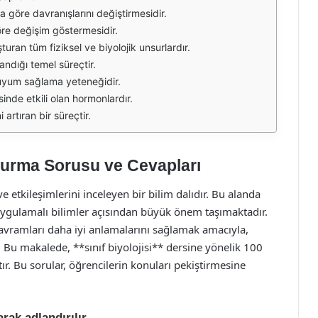
a göre davranışlarını değiştirmesidir.
göre değişim göstermesidir.
şturan tüm fiziksel ve biyolojik unsurlardır.
landığı temel süreçtir.
a uyum sağlama yeteneğidir.
inde etkili olan hormonlardır.
i artıran bir süreçtir.
ldurma Sorusu ve Cevapları
i ve etkileşimlerini inceleyen bir bilim dalıdır. Bu alanda
uygulamalı bilimler açısından büyük önem taşımaktadır.
 kavramları daha iyi anlamalarını sağlamak amacıyla,
 Bu makalede, **sınıf biyolojisi** dersine yönelik 100
r. Bu sorular, öğrencilerin konuları pekiştirmesine
rak adlandırılır.