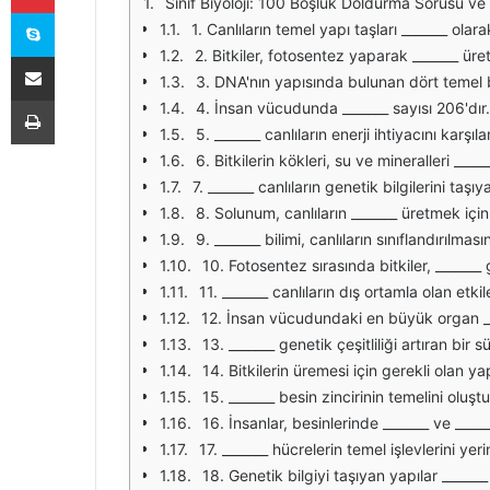
Sınıf Biyoloji: 100 Boşluk Doldurma Sorusu ve
Skype
1. Canlıların temel yapı taşları _______ olarak
2. Bitkiler, fotosentez yaparak _______ üreti
E-Posta ile paylaş
3. DNA'nın yapısında bulunan dört temel baz
Yazdır
4. İnsan vücudunda _______ sayısı 206'dır.
5. _______ canlıların enerji ihtiyacını karş
6. Bitkilerin kökleri, su ve mineralleri ______
7. _______ canlıların genetik bilgilerini taş
8. Solunum, canlıların _______ üretmek için 
9. _______ bilimi, canlıların sınıflandırılmasın
10. Fotosentez sırasında bitkiler, _______ g
11. _______ canlıların dış ortamla olan etkil
12. İnsan vücudundaki en büyük organ __
13. _______ genetik çeşitliliği artıran bir sü
14. Bitkilerin üremesi için gerekli olan yap
15. _______ besin zincirinin temelini oluştu
16. İnsanlar, besinlerinde _______ ve _____
17. _______ hücrelerin temel işlevlerini yeri
18. Genetik bilgiyi taşıyan yapılar _______ 