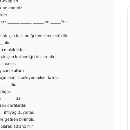
 Cevapları
 adlandırılır.
rler.
 ______, ______, ______ ve ______'dir.
ılamak için kullandığı temel moleküldür.
_ alır.
ıyan moleküldür.
oksijen kullandığı bir süreçtir.
ı inceler.
azını kullanır.
eşimlerini inceleyen bilim dalıdır.
_____dır.
reçtir.
ı _______dır.
ran canlılardır.
__ ihtiyaç duyarlar.
ne getiren birimdir.
olarak adlandırılır.