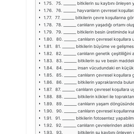
75. _______ bitkilerin su kaybını önleyen 
76. _______ hayvanların çevresel koşullar
77. _______ bitkilerin çevre koşullarına g
78. _______ canlıların yaşadığı ortamı oluş
79. _______ bitkilerin besin üretiminde kul
80. _______ canlıların çevresel koşullar
81. _______ bitkilerin büyüme ve gelişmesi
82. _______ canlıların genetik çeşitliliğini a
83. _______ bitkilerin su ve besin maddele
84. _______ insan vücudundaki en küçük y
85. _______ canlıların çevresel koşullara
86. _______ bitkilerin yapraklarında bul
87. _______ canlıların çevresel koşullara
88. _______ bitkilerin kökleri ile topraktan 
89. _______ canlıların yaşam döngüsünde
90. _______ canlıların çevresel koşulların
91. _______ bitkilerin fotosentez yapabilme
92. _______ canlıların çevrelerinden aldıkl
93. _______ bitkilerin su kaybını önleyen 