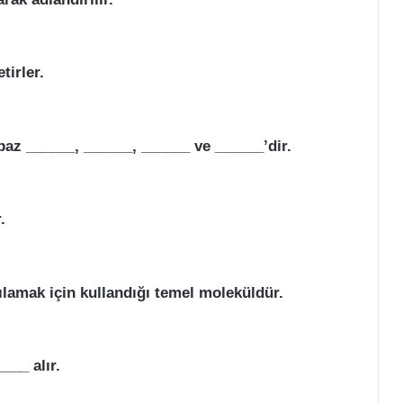
tirler.
baz ______, ______, ______ ve ______’dir.
.
rşılamak için kullandığı temel moleküldür.
____ alır.