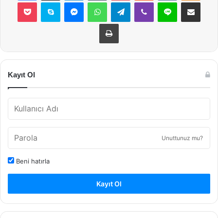
Pocket
Skype
Messenger
WhatsApp
Telegram
Viber
Line
E-Posta ile payla
Yazdır
Kayıt Ol
Unuttunuz mu?
Beni hatırla
Kayıt Ol