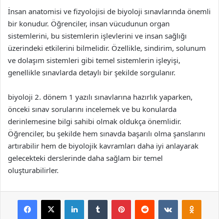
İnsan anatomisi ve fizyolojisi de biyoloji sınavlarında önemli
bir konudur. Öğrenciler, insan vücudunun organ
sistemlerini, bu sistemlerin işlevlerini ve insan sağlığı
üzerindeki etkilerini bilmelidir. Özellikle, sindirim, solunum
ve dolaşım sistemleri gibi temel sistemlerin işleyişi,
genellikle sınavlarda detaylı bir şekilde sorgulanır.
biyoloji 2. dönem 1 yazılı sınavlarına hazırlık yaparken,
önceki sınav sorularını incelemek ve bu konularda
derinlemesine bilgi sahibi olmak oldukça önemlidir.
Öğrenciler, bu şekilde hem sınavda başarılı olma şanslarını
artırabilir hem de biyolojik kavramları daha iyi anlayarak
gelecekteki derslerinde daha sağlam bir temel
oluşturabilirler.
Facebook
X
LinkedIn
Tumblr
Pinterest
Reddit
VKontakte
Odnok