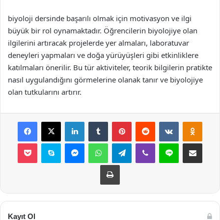
biyoloji dersinde başarılı olmak için motivasyon ve ilgi
büyük bir rol oynamaktadır. Öğrencilerin biyolojiye olan
ilgilerini artıracak projelerde yer almaları, laboratuvar
deneyleri yapmaları ve doğa yürüyüşleri gibi etkinliklere
katılmaları önerilir. Bu tür aktiviteler, teorik bilgilerin pratikte
nasıl uygulandığını görmelerine olanak tanır ve biyolojiye
olan tutkularını artırır.
Facebook
X
LinkedIn
Tumblr
Pinterest
Reddit
VKontakte
Odnok
Pocket
Skype
Messenger
WhatsApp
Telegram
Viber
Line
E-Posta ile payla
Yazdır
Kayıt Ol