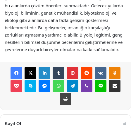
bu alanlarda çözüm önerileri sunmaktadır. Gelecek yıllarda
biyoloji biliminin, genetik mühendislik, biyoteknoloji ve
ekoloji gibi alanlarda daha fazla gelişim göstermesi
beklenmektedir. Bu gelişmeler, insanlığın karşılaştığı
zorlukları aşmasına yardımcı olabilir. Biyoloji eğitimi, genç
nesillerin bilimsel düşünme becerilerini geliştirmelerine ve
çevrelerine duyarlı bireyler olmalarına katkı sağlamalıdır.
Facebook
X
LinkedIn
Tumblr
Pinterest
Reddit
VKontakte
Odnok
Pocket
Skype
Messenger
WhatsApp
Telegram
Viber
Line
E-Posta ile payla
Yazdır
Kayıt Ol