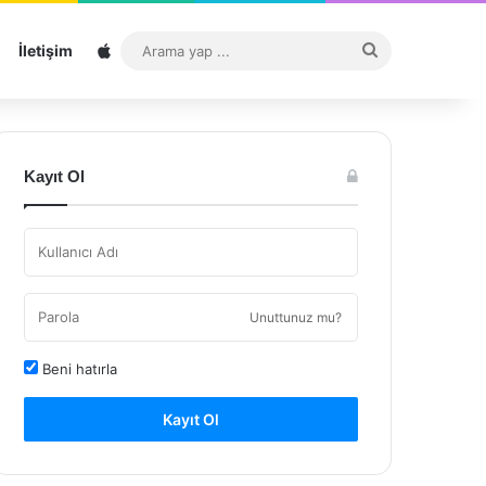
Sitemap
Arama
İletişim
yap
...
Kayıt Ol
Unuttunuz mu?
Beni hatırla
Kayıt Ol