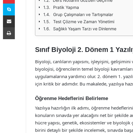
Ders Notlarını Gözden Geçirme
Skype
Pratik Yapma
Grup Çalışmaları ve Tartışmalar
E-Posta ile paylaş
Test Çözme ve Zaman Yönetimi
Yazdır
Sağlıklı Yaşam Tarzı ve Dinlenme
Sınıf Biyoloji 2. Dönem 1 Yazıl
Biyoloji, canlıların yapısını, işleyişini, gelişimini
biyolojisi, öğrencilerin temel biyoloji kavramla
uygulamalarına yardımcı olur. 2. dönem 1. yazılı
için kritik bir adımdır. Bu makalede, yazılıya hazır
Öğrenme Hedeflerini Belirleme
Yazılıya hazırlığın ilk adımı, öğrenme hedeflerin
konuların sınavda yer alacağını net bir şekilde 
hücre yapısı, genetik, ekosistemler ve biyolojik ç
birini detaylı bir şekilde incelemek, sınavda başarı