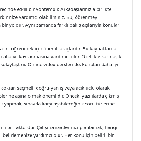
ecinde etkili bir yöntemdir. Arkadaşlarınızla birlikte
birbirinize yardımcı olabilirsiniz. Bu, öğrenmeyi
a bir yoldur. Aynı zamanda farklı bakış açılarıyla konuları
ularını öğrenmek için önemli araçlardır. Bu kaynaklarda
rin daha iyi kavranmasına yardımcı olur. Özellikle karmaşık
laylaştırır. Online video dersleri de, konuları daha iyi
le çoktan seçmeli, doğru-yanlış veya açık uçlu olarak
iplerine aşina olmak önemlidir. Önceki yazılılarda çıkmış
k yapmak, sınavda karşılaşabileceğiniz soru türlerine
li bir faktördür. Çalışma saatlerinizi planlamak, hangi
belirlemenize yardımcı olur. Her konu için belirli bir