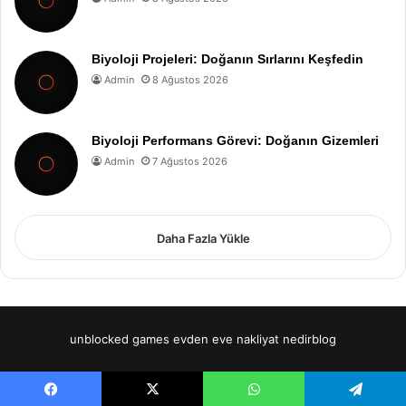
Biyoloji Projeleri: Doğanın Sırlarını Keşfedin
Admin
8 Ağustos 2026
Biyoloji Performans Görevi: Doğanın Gizemleri
Admin
7 Ağustos 2026
Daha Fazla Yükle
unblocked games
evden eve nakliyat
nedirblog