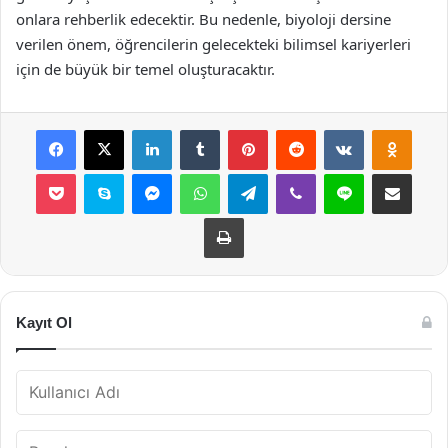
onlara rehberlik edecektir. Bu nedenle, biyoloji dersine
verilen önem, öğrencilerin gelecekteki bilimsel kariyerleri
için de büyük bir temel oluşturacaktır.
Facebook
X
LinkedIn
Tumblr
Pinterest
Reddit
VKontakte
Odnok
Pocket
Skype
Messenger
WhatsApp
Telegram
Viber
Line
E-Posta ile payla
Yazdır
Kayıt Ol