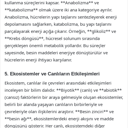
kullanma süreçlerini kapsar. **Anabolizma** ve
**katabolizma** olmak üzere iki ana kategoriye ayrılır.
Anabolizma, hücrelerin yapı taşlarını sentezleyerek enerji
depolamasını sağlarken, katabolizma, bu yapı taşlarını
parçalayarak enerji açığa çıkarır. Örneğin, **glikoliz** ve
**Krebs döngüsü**, hücresel solunum sırasında
gerçekleşen önemli metabolik yollardır. Bu süreçler
sayesinde, besin maddeleri enerjiye dönüştürülür ve
hücrelerin enerji ihtiyacı karşılanır.
5. Ekosistemler ve Canlıların Etkileşimleri
Ekosistem, canlılar ile çevreleri arasındaki etkileşimleri
inceleyen bir bilim dalıdır. **Biyotik** (canlı) ve **abiotik**
(cansız) faktörlerin bir araya gelmesiyle oluşan ekosistemler,
belirli bir alanda yaşayan canlıların birbirleriyle ve
çevreleriyle olan ilişkilerini araştırır. **Besin zinciri** ve
**besin ağı**, ekosistemlerdeki enerji akışını ve madde
döngüsünü gösterir. Her canlı, ekosistemdeki diğer