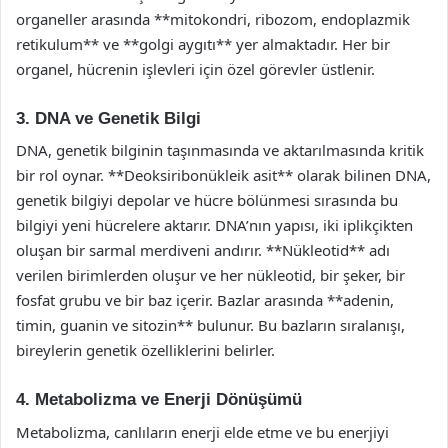
organeller arasında **mitokondri, ribozom, endoplazmik
retikulum** ve **golgi aygıtı** yer almaktadır. Her bir
organel, hücrenin işlevleri için özel görevler üstlenir.
3. DNA ve Genetik Bilgi
DNA, genetik bilginin taşınmasında ve aktarılmasında kritik
bir rol oynar. **Deoksiribonükleik asit** olarak bilinen DNA,
genetik bilgiyi depolar ve hücre bölünmesi sırasında bu
bilgiyi yeni hücrelere aktarır. DNA’nın yapısı, iki iplikçikten
oluşan bir sarmal merdiveni andırır. **Nükleotid** adı
verilen birimlerden oluşur ve her nükleotid, bir şeker, bir
fosfat grubu ve bir baz içerir. Bazlar arasında **adenin,
timin, guanin ve sitozin** bulunur. Bu bazların sıralanışı,
bireylerin genetik özelliklerini belirler.
4. Metabolizma ve Enerji Dönüşümü
Metabolizma, canlıların enerji elde etme ve bu enerjiyi