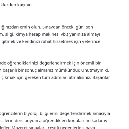
eklerden kaçının.
adığınızdan emin olun. Sınavdan önceki gün, son
em, silgi, kimya hesap makinesi vb.) yanınıza almayı
gitmek ve kendinizi rahat hissetmek için yeterince
inde öğrendiklerinizi değerlendirmek için önemli bir
avdan başarılı bir sonuç almanız mümkündür. Unutmayın ki,
şa çıkmak için gereken tüm adımları atmalısınız. Başarılar
 öğrencilerin biyoloji bilgilerini değerlendirmek amacıyla
cilerin ders boyunca öğrendikleri konuları ne kadar iyi
fler. Mazeret sınavları, çeşitli nedenlerle sınava