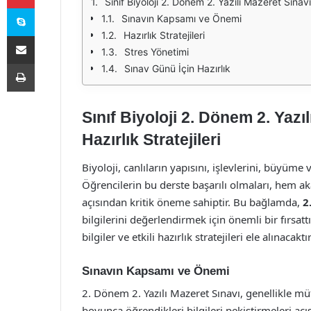
Sınıf Biyoloji 2. Dönem 2. Yazılı Mazeret Sınavı:
Skype
Sınavın Kapsamı ve Önemi
Hazırlık Stratejileri
E-Posta ile paylaş
Stres Yönetimi
Yazdır
Sınav Günü İçin Hazırlık
Sınıf Biyoloji 2. Dönem 2. Yazı
Hazırlık Stratejileri
Biyoloji, canlıların yapısını, işlevlerini, büyüme 
Öğrencilerin bu derste başarılı olmaları, hem ak
açısından kritik öneme sahiptir. Bu bağlamda,
2
bilgilerini değerlendirmek için önemli bir fırsa
bilgiler ve etkili hazırlık stratejileri ele alınacaktır
Sınavın Kapsamı ve Önemi
2. Dönem 2. Yazılı Mazeret Sınavı, genellikle m
boyunca öğrendikleri bilgileri pekiştirmeleri aç