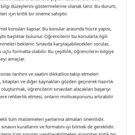
k bilgi düzeylerini göstermelerine olanak tanır. Bu durum,
ri için kritik bir öneme sahiptir.
emel konuları kapsar. Bu konular arasında hücre yapısı,
ibi başlıklar bulunur. Öğrencilerin bu konularla ilgili
meleri beklenir. Sınavda karşılaşabilecekleri sorular,
uçlu formatta olabilir. Bu çeşitlilik, öğrencilerin bilgiye
meyi amaçlar.
ınav tarihini ve saatini dikkatlice takip etmeleri
, kitapları ve diğer kaynakları gözden geçirerek hazırlık
ı oluşturmak, öğrencilerin sınavdan alacakları başarıyı
lere rehberlik etmesi, onların motivasyonunu artırabilir
rekli tüm malzemeleri yanlarına almaları önemlidir.
, sınavın kurallarını ve formatını iyi bilmek de gereklidir.
rin tüm soruları yanıtlayabilmeleri açısından kritik bir