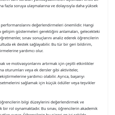
aha fazla soruya ulaşmalarına ve dolayısıyla daha yüksek
v performanslarını değerlendirmeleri önemlidir. Hangi
a gelişim göstermeleri gerektiğini anlamaları, gelecekteki
Öğretmenler, sınav sonuçlarını analiz ederek öğrencilerin
ultuda ek destek sağlayabilir. Bu tür bir geri bildirim,
tirmelerine yardımcı olur.
ak ve motivasyonlarını artırmak için çeşitli etkinlikler
ma oturumları veya ek dersler gibi aktiviteler,
kiştirmelerine yardımcı olabilir. Ayrıca, başarıyı
ssetmelerini sağlamak için küçük ödüller veya teşvikler
 öğrencilerin bilgi düzeylerini değerlendirmek ve
k bir rol oynamaktadır. Bu sınav, öğrencilerin akademik
satları sunar. Öğrencilerin bu süreci en iyi şekilde