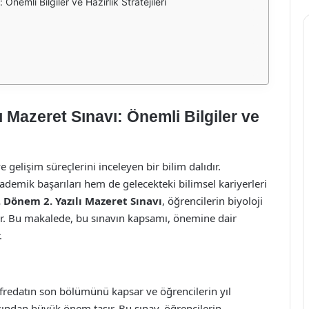
 Önemli Bilgiler ve Hazırlık Stratejileri
lı Mazeret Sınavı: Önemli Bilgiler ve
ve gelişim süreçlerini inceleyen bir bilim dalıdır.
ademik başarıları hem de gelecekteki bilimsel kariyerleri
. Dönem 2. Yazılı Mazeret Sınavı
, öğrencilerin biyoloji
ttır. Bu makalede, bu sınavın kapsamı, önemine dair
.
üfredatın son bölümünü kapsar ve öğrencilerin yıl
ısından büyük önem taşır. Bu sınav, öğrencilerin