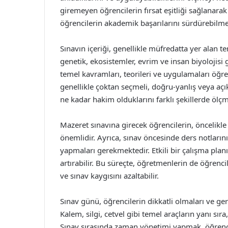
giremeyen öğrencilerin fırsat eşitliği sağlanara
öğrencilerin akademik başarılarını sürdürebilmele
Sınavın içeriği, genellikle müfredatta yer alan t
genetik, ekosistemler, evrim ve insan biyolojisi g
temel kavramları, teorileri ve uygulamaları öğren
genellikle çoktan seçmeli, doğru-yanlış veya açık 
ne kadar hakim olduklarını farklı şekillerde ölç
Mazeret sınavına girecek öğrencilerin, öncelikle s
önemlidir. Ayrıca, sınav öncesinde ders notlarını
yapmaları gerekmektedir. Etkili bir çalışma plan
artırabilir. Bu süreçte, öğretmenlerin de öğrenci
ve sınav kaygısını azaltabilir.
Sınav günü, öğrencilerin dikkatli olmaları ve ge
Kalem, silgi, cetvel gibi temel araçların yanı sıra
Sınav sırasında zaman yönetimi yapmak, öğrencile