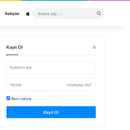
Sitemap
Arama
İletişim
yap
...
Kayıt Ol
Unuttunuz mu?
Beni hatırla
Kayıt Ol