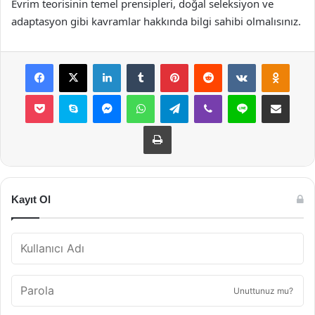
Evrim teorisinin temel prensipleri, doğal seleksiyon ve
adaptasyon gibi kavramlar hakkında bilgi sahibi olmalısınız.
Facebook
X
LinkedIn
Tumblr
Pinterest
Reddit
VKontakte
Odnok
Pocket
Skype
Messenger
WhatsApp
Telegram
Viber
Line
E-Posta ile payla
Yazdır
Kayıt Ol
Unuttunuz mu?