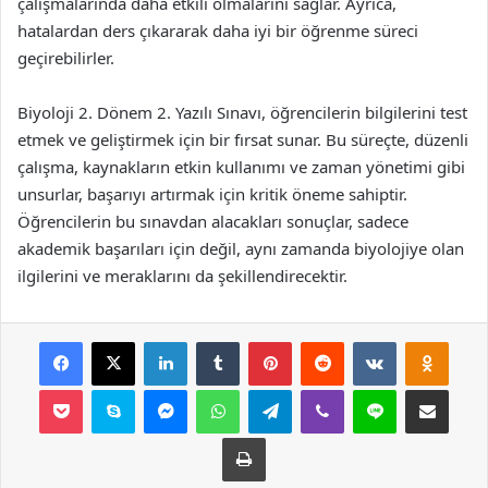
çalışmalarında daha etkili olmalarını sağlar. Ayrıca,
hatalardan ders çıkararak daha iyi bir öğrenme süreci
geçirebilirler.
Biyoloji 2. Dönem 2. Yazılı Sınavı, öğrencilerin bilgilerini test
etmek ve geliştirmek için bir fırsat sunar. Bu süreçte, düzenli
çalışma, kaynakların etkin kullanımı ve zaman yönetimi gibi
unsurlar, başarıyı artırmak için kritik öneme sahiptir.
Öğrencilerin bu sınavdan alacakları sonuçlar, sadece
akademik başarıları için değil, aynı zamanda biyolojiye olan
ilgilerini ve meraklarını da şekillendirecektir.
Facebook
X
LinkedIn
Tumblr
Pinterest
Reddit
VKontakte
Odnok
Pocket
Skype
Messenger
WhatsApp
Telegram
Viber
Line
E-Posta ile payla
Yazdır