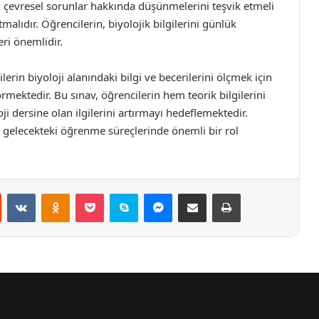
n çevresel sorunlar hakkında düşünmelerini teşvik etmeli
malıdır. Öğrencilerin, biyolojik bilgilerini günlük
ri önemlidir.
lerin biyoloji alanındaki bilgi ve becerilerini ölçmek için
rmektedir. Bu sınav, öğrencilerin hem teorik bilgilerini
i dersine olan ilgilerini artırmayı hedeflemektedir.
r, gelecekteki öğrenme süreçlerinde önemli bir rol
st
Reddit
VKontakte
Odnoklassniki
Pocket
Skype
Messenger
E-Posta ile paylaş
Yazdır