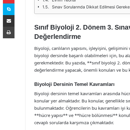
Skype
Sınav Sorularında Dikkat Edilmesi Gereke
E-Posta ile paylaş
Sınıf Biyoloji 2. Dönem 3. Sına
Yazdır
Değerlendirme
Biyoloji, canlıların yapısını, işleyişini, gelişimin
biyoloji dersinde başarılı olabilmeleri için, bu 
gerekmektedir. Bu yazıda, **sınıf biyoloji 2. dö
değerlendirme yapacak, önemli konuları ve bu k
Biyoloji Dersinin Temel Kavramları
Biyoloji dersinin temel kavramları arasında hücre
konular yer almaktadır. Bu konular, genellikle sı
bulunmaktadır. Öğrencilerin bu kavramları iyi ka
**hücre yapısı** ve **hücre bölünmesi** konular
cevaplı sorularda karşımıza çıkmaktadır.