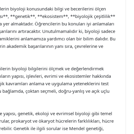
lerin biyoloji konusundaki bilgi ve becerilerini ölçen
ı**, **genetik**, **ekosistem**, **biyolojik çeşitlilik**
 yer almaktadır. Öğrencilerin bu konuları iyi anlamaları
şarılarını artıracaktır. Unutulmamalıdır ki, biyoloji sadece
miklerini anlamamıza yardımcı olan bir bilim dalıdır. Bu
rin akademik başarılarının yanı sıra, çevrelerine ve
ilerin biyoloji bilgilerini ölçmek ve değerlendirmek
ıların yapısı, işlevleri, evrimi ve ekosistemler hakkında
lojik kavramları anlama ve uygulama yeteneklerini test
 Bu bağlamda, çoktan seçmeli, doğru-yanlış ve açık uçlu
 yapısı, genetik, ekoloji ve evrimsel biyoloji gibi temel
rular, prokaryot ve ökaryot hücrelerin farklılıkları, hücre
ebilir. Genetik ile ilgili sorular ise Mendel genetiği,