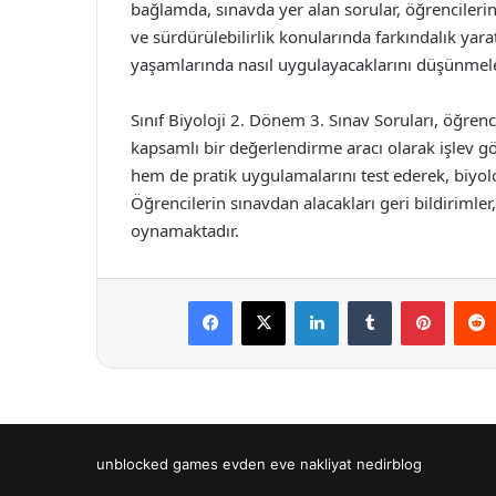
bağlamda, sınavda yer alan sorular, öğrencileri
ve sürdürülebilirlik konularında farkındalık yarat
yaşamlarında nasıl uygulayacaklarını düşünmele
Sınıf Biyoloji 2. Dönem 3. Sınav Soruları, öğrenci
kapsamlı bir değerlendirme aracı olarak işlev gö
hem de pratik uygulamalarını test ederek, biyoloj
Öğrencilerin sınavdan alacakları geri bildirimle
oynamaktadır.
Facebook
X
LinkedIn
Tumblr
Pintere
unblocked games
evden eve nakliyat
nedirblog