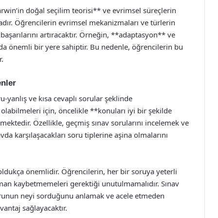
arwin’in doğal seçilim teorisi** ve evrimsel süreçlerin
tadır. Öğrencilerin evrimsel mekanizmaları ve türlerin
 başarılarını artıracaktır. Örneğin, **adaptasyon** ve
da önemli bir yere sahiptir. Bu nedenle, öğrencilerin bu
.
nler
ru-yanlış ve kısa cevaplı sorular şeklinde
labilmeleri için, öncelikle **konuları iyi bir şekilde
mektedir. Özellikle, geçmiş sınav sorularını incelemek ve
vda karşılaşacakları soru tiplerine aşina olmalarını
dukça önemlidir. Öğrencilerin, her bir soruya yeterli
aman kaybetmemeleri gerektiği unutulmamalıdır. Sınav
sorunun neyi sorduğunu anlamak ve acele etmeden
antaj sağlayacaktır.