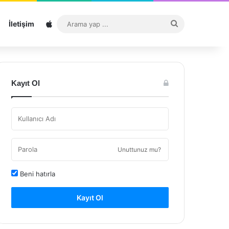
Sitemap
Arama
İletişim
yap
...
Kayıt Ol
Unuttunuz mu?
Beni hatırla
Kayıt Ol