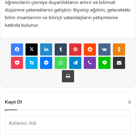
öğrencilerin çevreye duyarlılıklarını artırır ve bilimsel
düşünme yeteneklerini geliştirir. Biyoloji eğitimi, gelecekteki
bilim insanlarının ve bilinçli vatandaşların yetişmesine
katkıda bulunur.
Facebook
X
LinkedIn
Tumblr
Pinterest
Reddit
VKontakte
Odnok
Pocket
Skype
Messenger
WhatsApp
Telegram
Viber
Line
E-Posta ile payla
Yazdır
Kayıt Ol