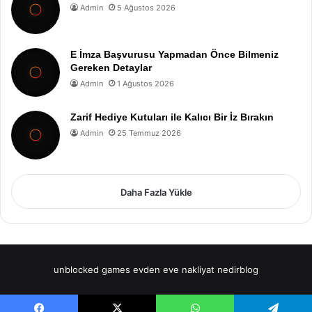
Admin
5 Ağustos 2026
E İmza Başvurusu Yapmadan Önce Bilmeniz
Gereken Detaylar
Admin
1 Ağustos 2026
Zarif Hediye Kutuları ile Kalıcı Bir İz Bırakın
Admin
25 Temmuz 2026
Daha Fazla Yükle
unblocked games
evden eve nakliyat
nedirblog