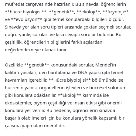
müfredat çerçevesinde hazırlanır. Bu sınavda, öğrencilerin
**hücre biyolojisi**, **genetik**, **ekoloji**, **fizyoloji**
ve **evolüsyon** gibi temel konulardaki bilgileri ölçülür.
Sınavda yer alan soru tipleri arasında çoktan seçmeli sorular,
doğru-yanlış soruları ve kısa cevaplı sorular bulunur. Bu
çeşitlilik, öğrencilerin bilgilerini farklı açılardan
değerlendirmeye olanak tanır.
Özellikle **genetik** konusundaki sorular, Mendel’in
kalıtım yasaları, gen haritalama ve DNA yapısı gibi temel
kavramları içerebilir. **Hücre biyolojisi** bölümünde ise
hücrenin yapısı, organellerin işlevleri ve hücresel solunum
gibi konulara odaklanılır. **Ekoloji** kısmında ise
ekosistemler, biyom çeşitliliği ve insan etkisi gibi önemli
konulara yer verilir. Bu nedenle, öğrencilerin sınavda
başarılı olabilmeleri için bu konulara yönelik kapsamlı bir
çalışma yapmaları önemlidir.