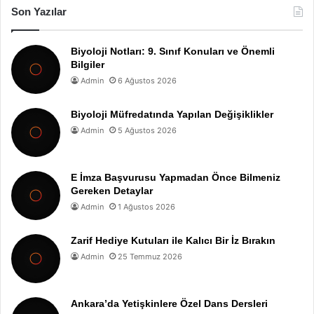
Son Yazılar
Biyoloji Notları: 9. Sınıf Konuları ve Önemli
Bilgiler
Admin
6 Ağustos 2026
Biyoloji Müfredatında Yapılan Değişiklikler
Admin
5 Ağustos 2026
E İmza Başvurusu Yapmadan Önce Bilmeniz
Gereken Detaylar
Admin
1 Ağustos 2026
Zarif Hediye Kutuları ile Kalıcı Bir İz Bırakın
Admin
25 Temmuz 2026
Ankara’da Yetişkinlere Özel Dans Dersleri