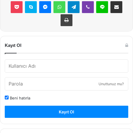
Pocket
Skype
Messenger
WhatsApp
Telegram
Viber
Line
E-Posta ile payla
Yazdır
Kayıt Ol
Unuttunuz mu?
Beni hatırla
Kayıt Ol