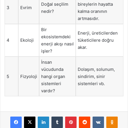
Doğal seçilim
bireylerin hayatta
3
Evrim
nedir?
kalma oranının
artmasıdır.
Bir
Enerji, üreticilerden
ekosistemdeki
4
Ekoloji
tüketicilere doğru
enerji akışı nasıl
akar.
işler?
İnsan
vücudunda
Dolaşım, solunum,
5
Fizyoloji
hangi organ
sindirim, sinir
sistemleri
sistemleri vb.
vardır?
Facebook
X
LinkedIn
Tumblr
Pinterest
Reddit
VKontakte
Odnok