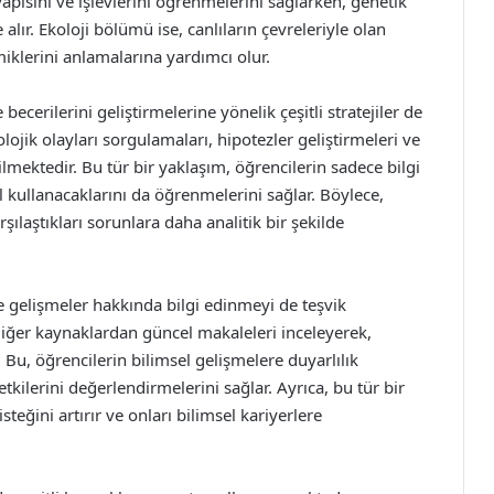
yapısını ve işlevlerini öğrenmelerini sağlarken, genetik
e alır. Ekoloji bölümü ise, canlıların çevreleriyle olan
miklerini anlamalarına yardımcı olur.
ecerilerini geliştirmelerine yönelik çeşitli stratejiler de
ojik olayları sorgulamaları, hipotezler geliştirmeleri ve
lmektedir. Bu tür bir yaklaşım, öğrencilerin sadece bilgi
l kullanacaklarını da öğrenmelerini sağlar. Böylece,
arşılaştıkları sorunlara daha analitik bir şekilde
e gelişmeler hakkında bilgi edinmeyi de teşvik
 diğer kaynaklardan güncel makaleleri inceleyerek,
 Bu, öğrencilerin bilimsel gelişmelere duyarlılık
kilerini değerlendirmelerini sağlar. Ayrıca, bu tür bir
eğini artırır ve onları bilimsel kariyerlere