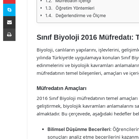
Müfredatın İçeriği
Skype
Öğretim Yöntemleri
Değerlendirme ve Ölçme
E-Posta ile paylaş
Yazdır
Sınıf Biyoloji 2016 Müfredatı: T
Biyoloji, canlıların yapılarını, işlevlerini, gelişi
yılında Türkiye’de uygulamaya konulan Sınıf Biyo
edinmelerini ve biyolojik kavramları anlamaları
müfredatının temel bileşenleri, amaçları ve içeriği
Müfredatın Amaçları
2016 Sınıf Biyoloji müfredatının temel amaçları
geliştirmek, biyolojik kavramları anlamalarını s
almaktadır. Bu çerçevede, aşağıdaki hedefler bel
Bilimsel Düşünme Becerileri:
Öğrencileri
sonuçları analiz etme becerilerini kazanma