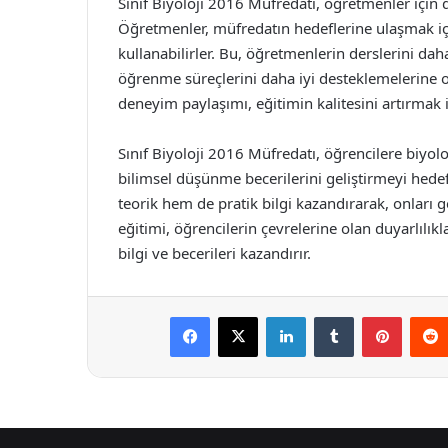
Sınıf Biyoloji 2016 Müfredatı, öğretmenler için 
Öğretmenler, müfredatın hedeflerine ulaşmak içi
kullanabilirler. Bu, öğretmenlerin derslerini daha
öğrenme süreçlerini daha iyi desteklemelerine ol
deneyim paylaşımı, eğitimin kalitesini artırmak 
Sınıf Biyoloji 2016 Müfredatı, öğrencilere biyo
bilimsel düşünme becerilerini geliştirmeyi hed
teorik hem de pratik bilgi kazandırarak, onları g
eğitimi, öğrencilerin çevrelerine olan duyarlılıkla
bilgi ve becerileri kazandırır.
Facebook
X
LinkedIn
Tumblr
Pintere