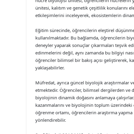
hücre biyolojisi ünitesi, öğrencilerin hücrelerin 
ünitesi, kalıtım ve genetik çeşitlilik konularını el
etkileşimlerini inceleyerek, ekosistemlerin dina
Eğitim sürecinde, öğrencilerin eleştirel düşünme b
kullanılmaktadır. Bu bağlamda, öğrencilerin biyol
deneyler yaparak sonuçlar çıkarmaları teşvik edi
edinmelerini değil, aynı zamanda bu bilgiyi nası
öğrenciler bilimsel bir bakış açısı geliştirerek, k
yaklaşabilirler.
Müfredat, ayrıca güncel biyolojik araştırmalar v
etmektedir. Öğrenciler, bilimsel dergilerden ve
biyolojinin dinamik doğasını anlamaya çalışırlar.
kazanmalarını ve biyolojinin toplum üzerindeki et
öğrenme ortamı, öğrencilerin araştırma yapma ist
yönlendirebilir.