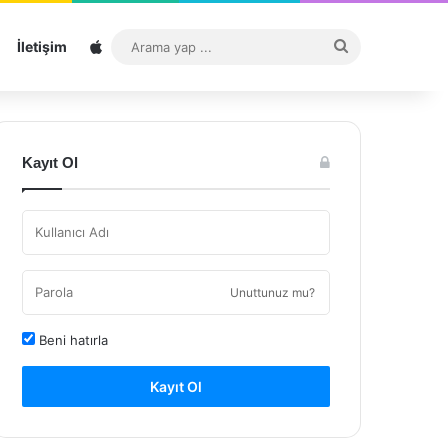
Sitemap
Arama
İletişim
yap
...
Kayıt Ol
Unuttunuz mu?
Beni hatırla
Kayıt Ol