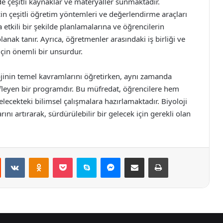
de çeşitli kaynaklar ve materyaller sunmaktadır.
n çeşitli öğretim yöntemleri ve değerlendirme araçları
 etkili bir şekilde planlamalarına ve öğrencilerin
anak tanır. Ayrıca, öğretmenler arasındaki iş birliği ve
için önemli bir unsurdur.
lojinin temel kavramlarını öğretirken, aynı zamanda
efleyen bir programdır. Bu müfredat, öğrencilere hem
elecekteki bilimsel çalışmalara hazırlamaktadır. Biyoloji
rını artırarak, sürdürülebilir bir gelecek için gerekli olan
st
Reddit
VKontakte
Odnoklassniki
Pocket
Skype
Messenger
E-Posta ile paylaş
Yazdır