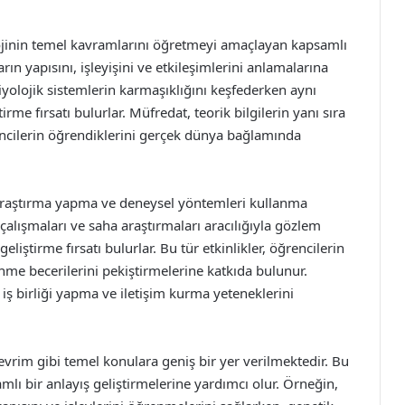
lojinin temel kavramlarını öğretmeyi amaçlayan kapsamlı
ın yapısını, işleyişini ve etkileşimlerini anlamalarına
iyolojik sistemlerin karmaşıklığını keşfederken aynı
me fırsatı bulurlar. Müfredat, teorik bilgilerin yanı sıra
encilerin öğrendiklerini gerçek dünya bağlamında
 araştırma yapma ve deneysel yöntemleri kullanma
çalışmaları ve saha araştırmaları aracılığıyla gözlem
liştirme fırsatı bulurlar. Bu tür etkinlikler, öğrencilerin
nme becerilerini pekiştirmelerine katkıda bulunur.
n iş birliği yapma ve iletişim kurma yeteneklerini
 evrim gibi temel konulara geniş bir yer verilmektedir. Bu
amlı bir anlayış geliştirmelerine yardımcı olur. Örneğin,