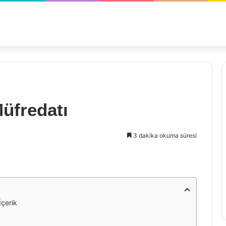
Müfredatı
3 dakika okuma süresi
İçerik