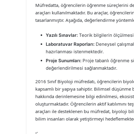
Müfredatta, öğrencilerin öğrenme süreçlerini d
araçları kullanılmaktadır. Bu araçlar, öğrencileri
tasarlanmıştır. Aşağıda, değerlendirme yöntemle
Yazılı Sınavlar:
Teorik bilgilerin ölçülmesi 
Laboratuvar Raporları:
Deneysel çalışmala
hazırlanması istenmektedir.
Proje Sunumları:
Proje tabanlı öğrenme sü
değerlendirilmesi sağlanmaktadır.
2016 Sınıf Biyoloji müfredatı, öğrencilerin biyol
kapsamlı bir yapıya sahiptir. Bilimsel düşünme bec
hakkında derinlemesine bilgi edinilmesi, ekosist
oluşturmaktadır. Öğrencilerin aktif katılımını t
araçları ile desteklenen bu müfredat, biyoloji b
bilim insanları olarak yetiştirmeyi hedeflemekted
“`