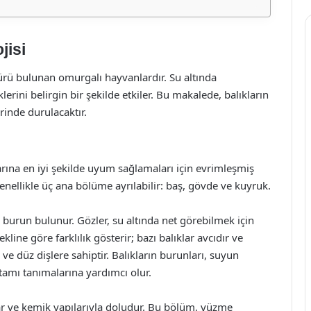
jisi
türü bulunan omurgalı hayvanlardır. Su altında
lerini belirgin bir şekilde etkiler. Bu makalede, balıkların
rinde durulacaktır.
arına en iyi şekilde uyum sağlamaları için evrimleşmiş
 genellikle üç ana bölüme ayrılabilir: baş, gövde ve kuyruk.
e burun bulunur. Gözler, su altında net görebilmek için
kline göre farklılık gösterir; bazı balıklar avcıdır ve
r ve düz dişlere sahiptir. Balıkların burunları, suyun
rtamı tanımalarına yardımcı olur.
lar ve kemik yapılarıyla doludur. Bu bölüm, yüzme