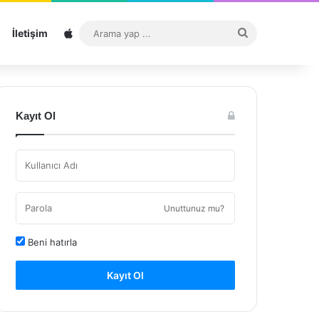
Sitemap
Arama
İletişim
yap
...
Kayıt Ol
Unuttunuz mu?
Beni hatırla
Kayıt Ol