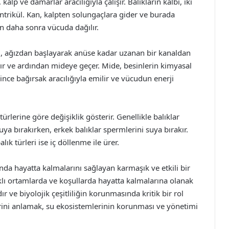
alp ve damarlar aracılığıyla çalışır. Balıkların kalbi, iki
ventrikül. Kan, kalpten solungaçlara gider ve burada
kan daha sonra vücuda dağılır.
mi, ağızdan başlayarak anüse kadar uzanan bir kanaldan
nır ve ardından mideye geçer. Mide, besinlerin kimyasal
, ince bağırsak aracılığıyla emilir ve vücudun enerji
rlerine göre değişiklik gösterir. Genellikle balıklar
uya bırakırken, erkek balıklar spermlerini suya bırakır.
lık türleri ise iç döllenme ile ürer.
tında hayatta kalmalarını sağlayan karmaşık ve etkili bir
arklı ortamlarda ve koşullarda hayatta kalmalarına olanak
ır ve biyolojik çeşitliliğin korunmasında kritik bir rol
lerini anlamak, su ekosistemlerinin korunması ve yönetimi