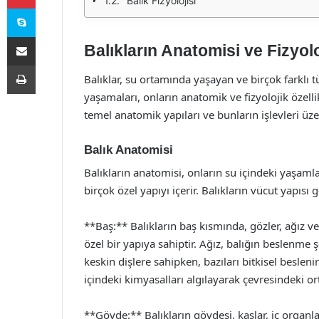
Balık Fizyolojisi
Skype
E-Posta ile paylaş
Balıkların Anatomisi ve Fizyolo
Yazdır
Balıklar, su ortamında yaşayan ve birçok farklı 
yaşamaları, onların anatomik ve fizyolojik özellik
temel anatomik yapıları ve bunların işlevleri üze
Balık Anatomisi
Balıkların anatomisi, onların su içindeki yaşaml
birçok özel yapıyı içerir. Balıkların vücut yapısı
**Baş:** Balıkların baş kısmında, gözler, ağız v
özel bir yapıya sahiptir. Ağız, balığın beslenme şe
keskin dişlere sahipken, bazıları bitkisel besleni
içindeki kimyasalları algılayarak çevresindeki o
**Gövde:** Balıkların gövdesi, kaslar, iç organ