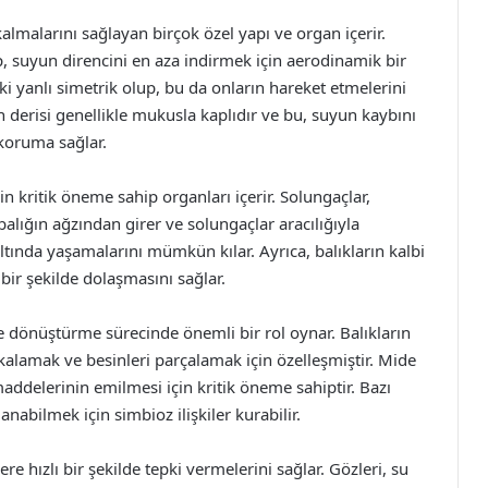
kalmalarını sağlayan birçok özel yapı ve organ içerir.
p, suyun direncini en aza indirmek için aerodinamik bir
 iki yanlı simetrik olup, bu da onların hareket etmelerini
ın derisi genellikle mukusla kaplıdır ve bu, suyun kaybını
 koruma sağlar.
çin kritik öneme sahip organları içerir. Solungaçlar,
 balığın ağzından girer ve solungaçlar aracılığıyla
altında yaşamalarını mümkün kılar. Ayrıca, balıkların kalbi
 bir şekilde dolaşmasını sağlar.
iye dönüştürme sürecinde önemli bir rol oynar. Balıkların
yakalamak ve besinleri parçalamak için özelleşmiştir. Mide
maddelerinin emilmesi için kritik öneme sahiptir. Bazı
anabilmek için simbioz ilişkiler kurabilir.
lere hızlı bir şekilde tepki vermelerini sağlar. Gözleri, su