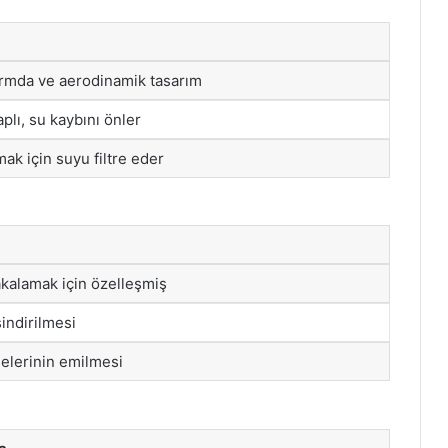
rmda ve aerodinamik tasarım
plı, su kaybını önler
mak için suyu filtre eder
akalamak için özelleşmiş
sindirilmesi
elerinin emilmesi