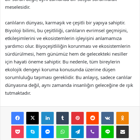
meselesidir.
canlıların dünyası, karmaşık ve çeşitli bir yapıya sahiptir.
Biyoloji bilimi, bu çeşitliliği, canlıların evrimsel geçmişini,
etkileşimlerini ve ekosistemlerin işleyişini anlamamıza
yardımcı olur. Biyoçeşitliliğin korunması ve ekosistemlerin
sürdürülmesi, hem günümüz hem de gelecekteki nesiller
için hayati öneme sahiptir. Bu nedenle, tüm bireylerin
ekolojik dengeyi koruma konusunda üzerine düşen
sorumluluğu taşıması gereklidir. Bu anlayış, sadece canlılar
dünyasına değil, aynı zamanda insanlığın geleceğine de ışık
tutmaktadır.
Facebook
X
LinkedIn
Tumblr
Pinterest
Reddit
VKontakte
Odnok
Pocket
Skype
Messenger
WhatsApp
Telegram
Viber
Line
E-Posta ile payla
Yazdır