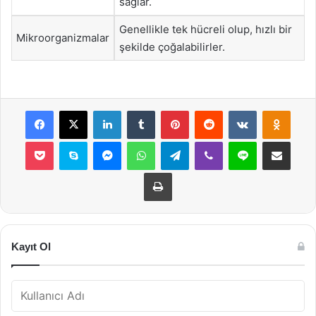
sağlar.
Genellikle tek hücreli olup, hızlı bir
Mikroorganizmalar
şekilde çoğalabilirler.
Facebook
X
LinkedIn
Tumblr
Pinterest
Reddit
VKontakte
Odnok
Pocket
Skype
Messenger
WhatsApp
Telegram
Viber
Line
E-Posta ile payla
Yazdır
Kayıt Ol