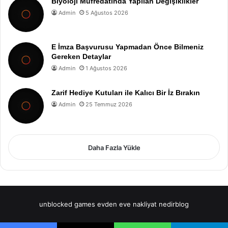
Biyoloji Müfredatında Yapılan Değişiklikler
Admin
5 Ağustos 2026
E İmza Başvurusu Yapmadan Önce Bilmeniz
Gereken Detaylar
Admin
1 Ağustos 2026
Zarif Hediye Kutuları ile Kalıcı Bir İz Bırakın
Admin
25 Temmuz 2026
Daha Fazla Yükle
unblocked games
evden eve nakliyat
nedirblog