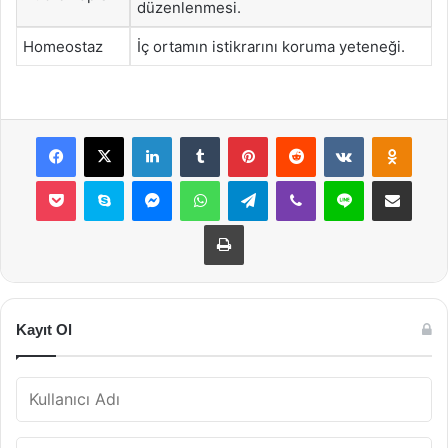
düzenlenmesi.
Homeostaz
İç ortamın istikrarını koruma yeteneği.
Facebook
X
LinkedIn
Tumblr
Pinterest
Reddit
VKontakte
Odnok
Pocket
Skype
Messenger
WhatsApp
Telegram
Viber
Line
E-Posta ile payla
Yazdır
Kayıt Ol