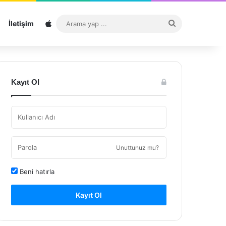
Sitemap
Arama
İletişim
yap
...
Kayıt Ol
Unuttunuz mu?
Beni hatırla
Kayıt Ol