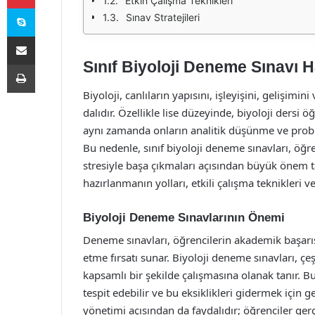
Etkin Çalışma Teknikleri
Skype
Sınav Stratejileri
E-Posta ile paylaş
Sınıf Biyoloji Deneme Sınavı H
Yazdır
Biyoloji, canlıların yapısını, işleyişini, gelişimin
dalıdır. Özellikle lise düzeyinde, biyoloji dersi ö
aynı zamanda onların analitik düşünme ve proble
Bu nedenle, sınıf biyoloji deneme sınavları, öğr
stresiyle başa çıkmaları açısından büyük önem t
hazırlanmanın yolları, etkili çalışma teknikleri ve 
Biyoloji Deneme Sınavlarının Önemi
Deneme sınavları, öğrencilerin akademik başarıs
etme fırsatı sunar. Biyoloji deneme sınavları, çe
kapsamlı bir şekilde çalışmasına olanak tanır. B
tespit edebilir ve bu eksiklikleri gidermek için ge
yönetimi açısından da faydalıdır; öğrenciler ger