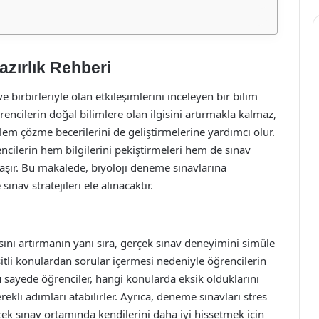
azırlık Rehberi
i ve birbirleriyle olan etkileşimlerini inceleyen bir bilim
ğrencilerin doğal bilimlere olan ilgisini artırmakla kalmaz,
m çözme becerilerini de geliştirmelerine yardımcı olur.
encilerin hem bilgilerini pekiştirmeleri hem de sınav
aşır. Bu makalede, biyoloji deneme sınavlarına
sınav stratejileri ele alınacaktır.
ını artırmanın yanı sıra, gerçek sınav deneyimini simüle
şitli konulardan sorular içermesi nedeniyle öğrencilerin
u sayede öğrenciler, hangi konularda eksik olduklarını
rekli adımları atabilirler. Ayrıca, deneme sınavları stres
çek sınav ortamında kendilerini daha iyi hissetmek için