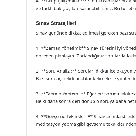
4. **Grup Çalışmaları:** Sınıf arkadaşlarınızla birl
ve farklı bakış açıları kazanabilirsiniz. Bu tür e
Sınav Stratejileri
Sınav gününde dikkat edilmesi gereken bazı stratej
1. **Zaman Yönetimi:** Sınav süresini iyi yönet
önceden planlayın. Zorlandığınız sorularda faz
2. **Soru Analizi:** Soruları dikkatlice okuyun 
Bazı sorular, belirli anahtar kelimelerle yönlendir
3. **Tahmin Yöntemi:** Eğer bir soruda takılırsa
Belki daha sonra geri dönüp o soruya daha net bi
4. **Gevşeme Teknikleri:** Sınav anında stresle
meditasyon yapma gibi gevşeme tekniklerinden y