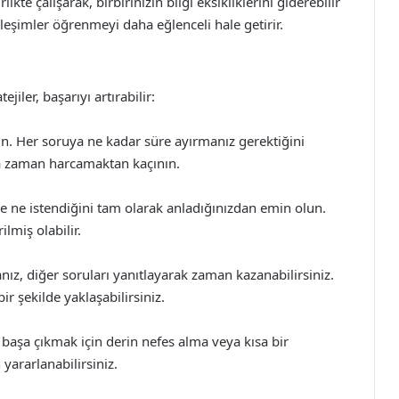
ikte çalışarak, birbirinizin bilgi eksikliklerini giderebilir
tkileşimler öğrenmeyi daha eğlenceli hale getirir.
iler, başarıyı artırabilir:
in. Her soruya ne kadar süre ayırmanız gerektiğini
la zaman harcamaktan kaçının.
ve ne istendiğini tam olarak anladığınızdan emin olun.
ilmiş olabilir.
nız, diğer soruları yanıtlayarak zaman kazanabilirsiniz.
r şekilde yaklaşabilirsiniz.
 başa çıkmak için derin nefes alma veya kısa bir
ararlanabilirsiniz.