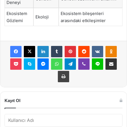
Deneyi
Ekosistem
Ekosistem bileşenleri
Ekoloji
Gözlemi
arasındaki etkileşimler
Facebook
X
LinkedIn
Tumblr
Pinterest
Reddit
VKontakte
Odnok
Pocket
Skype
Messenger
WhatsApp
Telegram
Viber
Line
E-Posta ile payla
Yazdır
Kayıt Ol