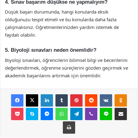
4. Sınav başarım düşükse ne yapmalıyım?
Düşük başarı durumunda, hangi konularda eksik
olduğunuzu tespit etmeli ve bu konularda daha fazla
çalışmalısınız. Öğretmenlerinizden yardım istemek de
faydalı olabilir.
5. Biyoloji sınavları neden önemlidir?
Biyoloji sınavları, öğrencilerin bilimsel bilgi ve becerilerini
değerlendirmek, öğrenme süreçlerini gözden geçirmek ve
akademik başarılarını artırmak için önemlidir.
Facebook
X
LinkedIn
Tumblr
Pinterest
Reddit
VKontakte
Odnok
Pocket
Skype
Messenger
WhatsApp
Telegram
Viber
Line
E-Posta ile payla
Yazdır