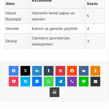
Kazanımlar
Alanı
Sayısı
Hücre
Hücrenin temel yapısı ve
5
Biyolojisi
işlevleri
Genetik
Kalıtım ve genetik çeşitlilik
4
Canlıların çevreleriyle
Ekoloji
3
etkileşimleri
Facebook
X
LinkedIn
Tumblr
Pinterest
Reddit
VKontakte
Odnok
Pocket
Skype
Messenger
WhatsApp
Telegram
Viber
Line
E-Posta ile payla
Yazdır