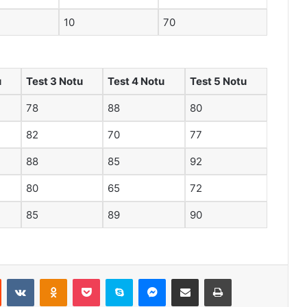
10
70
u
Test 3 Notu
Test 4 Notu
Test 5 Notu
78
88
80
82
70
77
88
85
92
80
65
72
85
89
90
st
Reddit
VKontakte
Odnoklassniki
Pocket
Skype
Messenger
E-Posta ile paylaş
Yazdır