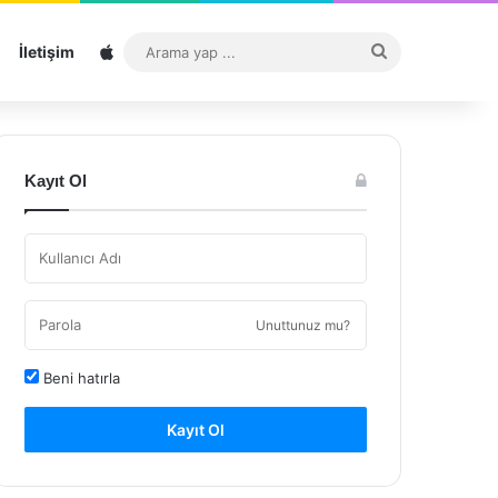
Sitemap
Arama
İletişim
yap
...
Kayıt Ol
Unuttunuz mu?
Beni hatırla
Kayıt Ol