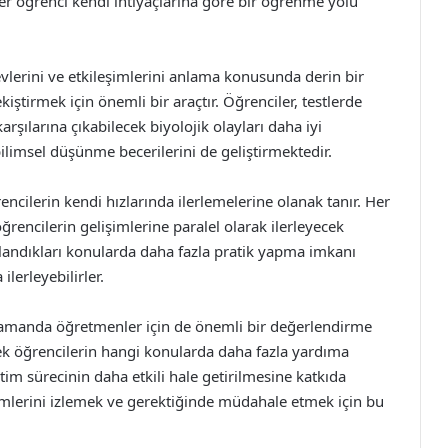
er öğrenci kendi ihtiyaçlarına göre bir öğrenme yolu
şlevlerini ve etkileşimlerini anlama konusunda derin bir
kiştirmek için önemli bir araçtır. Öğrenciler, testlerde
arşılarına çıkabilecek biyolojik olayları daha iyi
ilimsel düşünme becerilerini de geliştirmektedir.
ncilerin kendi hızlarında ilerlemelerine olanak tanır. Her
 öğrencilerin gelişimlerine paralel olarak ilerleyecek
rlandıkları konularda daha fazla pratik yapma imkanı
ilerleyebilirler.
 zamanda öğretmenler için de önemli bir değerlendirme
rek öğrencilerin hangi konularda daha fazla yardıma
etim sürecinin daha etkili hale getirilmesine katkıda
şimlerini izlemek ve gerektiğinde müdahale etmek için bu