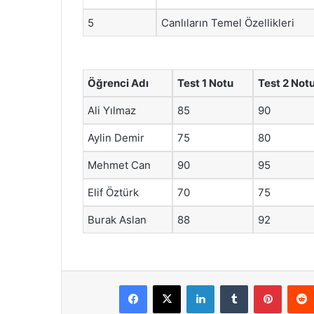
5
Canlıların Temel Özellikleri
Öğrenci Adı
Test 1 Notu
Test 2 Not
Ali Yılmaz
85
90
Aylin Demir
75
80
Mehmet Can
90
95
Elif Öztürk
70
75
Burak Aslan
88
92
Facebook
X
LinkedIn
Tumblr
Pintere