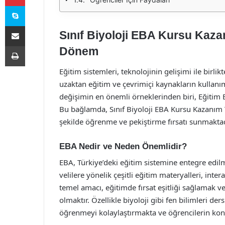
Skype
E-Posta ile paylaş
Sınıf Biyoloji EBA Kursu Kazan
Yazdır
Dönem
Eğitim sistemleri, teknolojinin gelişimi ile birli
uzaktan eğitim ve çevrimiçi kaynakların kullanı
değişimin en önemli örneklerinden biri, Eğitim Bi
Bu bağlamda, Sınıf Biyoloji EBA Kursu Kazanım Tes
şekilde öğrenme ve pekiştirme fırsatı sunmaktad
EBA Nedir ve Neden Önemlidir?
EBA, Türkiye’deki eğitim sistemine entegre edilm
velilere yönelik çeşitli eğitim materyalleri, inter
temel amacı, eğitimde fırsat eşitliği sağlamak v
olmaktır. Özellikle biyoloji gibi fen bilimleri der
öğrenmeyi kolaylaştırmakta ve öğrencilerin konu