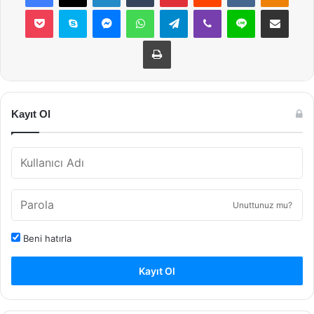
Pocket
Skype
Messenger
WhatsApp
Telegram
Viber
Line
E-Posta ile payla
Yazdır
Kayıt Ol
Unuttunuz mu?
Beni hatırla
Kayıt Ol