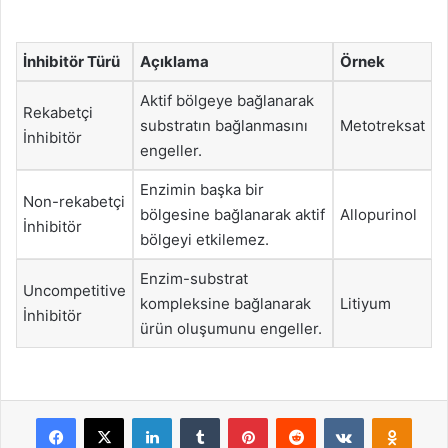
İnhibitör Türü
Açıklama
Örnek
Aktif bölgeye bağlanarak
Rekabetçi
substratın bağlanmasını
Metotreksat
İnhibitör
engeller.
Enzimin başka bir
Non-rekabetçi
bölgesine bağlanarak aktif
Allopurinol
İnhibitör
bölgeyi etkilemez.
Enzim-substrat
Uncompetitive
kompleksine bağlanarak
Litiyum
İnhibitör
ürün oluşumunu engeller.
Facebook
X
LinkedIn
Tumblr
Pinterest
Reddit
VKontakte
Odnok