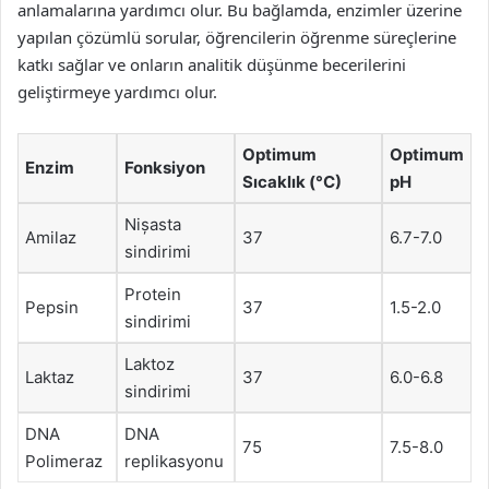
anlamalarına yardımcı olur. Bu bağlamda, enzimler üzerine
yapılan çözümlü sorular, öğrencilerin öğrenme süreçlerine
katkı sağlar ve onların analitik düşünme becerilerini
geliştirmeye yardımcı olur.
Optimum
Optimum
Enzim
Fonksiyon
Sıcaklık (°C)
pH
Nișasta
Amilaz
37
6.7-7.0
sindirimi
Protein
Pepsin
37
1.5-2.0
sindirimi
Laktoz
Laktaz
37
6.0-6.8
sindirimi
DNA
DNA
75
7.5-8.0
Polimeraz
replikasyonu