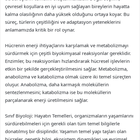
çevresel koşullara en iyi uyum sağlayan bireylerin hayatta
kalma olasılığının daha yüksek olduğunu ortaya koyar. Bu
süreç, türlerin çeşitliliğini ve adaptasyon yeteneklerini
anlamamızda kritik bir rol oynar.
Hücrenin enerji ihtiyaçlarını karşılamak ve metabolizmayı
sürdürmek için çeşitli biyokimyasal reaksiyonlar gereklidir.
Enzimler, bu reaksiyonları hızlandırarak hücresel işlevlerin
etkin bir şekilde gerçekleştirilmesini sağlar. Metabolizma,
anabolizma ve katabolizma olmak üzere iki temel süreçten
oluşur. Anabolizma, daha karmaşık moleküllerin
sentezlenmesini; katabolizma ise bu moleküllerin
parçalanarak enerji üretilmesini sağlar.
Sınıf Biyoloji: Hayatın Temelleri, organizmaların yaşamlarını
sürdürebilmeleri için gerekli olan tüm temel bilgilerle
donatılmış bir disiplindir. Yaşamın temel yapı taşları olan
hücreler, genetik bilgi, ekosistem dinamikleri ve evrimsel