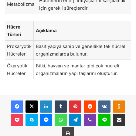
Hücrelerin enerji ihtiyaçlarını karşılamak
Metabolizma
için gerekli süreçlerdir.
Hücre
Açıklama
Türleri
Prokaryotik
Basit yapıya sahip ve genellikle tek hücreli
Hücreler
organizmalarda bulunur.
Ökaryotik
Bitki, hayvan ve mantar gibi çok hücreli
Hücreler
organizmaların yapı taşlarını oluşturur.
Facebook
X
LinkedIn
Tumblr
Pinterest
Reddit
VKontakte
Odnok
Pocket
Skype
Messenger
WhatsApp
Telegram
Viber
Line
E-Posta ile payla
Yazdır