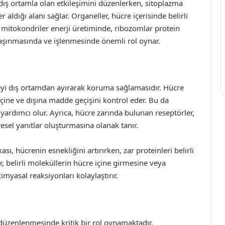
 dış ortamla olan etkileşimini düzenlerken, sitoplazma
 aldığı alanı sağlar. Organeller, hücre içerisinde belirli
, mitokondriler enerji üretiminde, ribozomlar protein
aşınmasında ve işlenmesinde önemli rol oynar.
reyi dış ortamdan ayırarak koruma sağlamasıdır. Hücre
 içine ve dışına madde geçişini kontrol eder. Bu da
ardımcı olur. Ayrıca, hücre zarında bulunan reseptörler,
esel yanıtlar oluşturmasına olanak tanır.
ı, hücrenin esnekliğini artırırken, zar proteinleri belirli
ler, belirli moleküllerin hücre içine girmesine veya
myasal reaksiyonları kolaylaştırır.
n düzenlenmesinde kritik bir rol oynamaktadır.