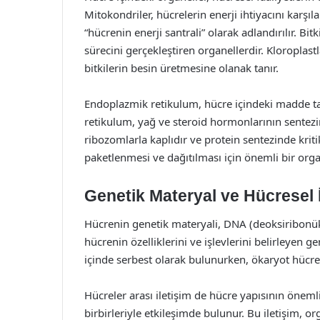
Mitokondriler, hücrelerin enerji ihtiyacını karşıl
“hücrenin enerji santrali” olarak adlandırılır. Bi
sürecini gerçekleştiren organellerdir. Kloroplast
bitkilerin besin üretmesine olanak tanır.
Endoplazmik retikulum, hücre içindeki madde ta
retikulum, yağ ve steroid hormonlarının sentez
ribozomlarla kaplıdır ve protein sentezinde kriti
paketlenmesi ve dağıtılması için önemli bir orga
Genetik Materyal ve Hücresel İ
Hücrenin genetik materyali, DNA (deoksiribonük
hücrenin özelliklerini ve işlevlerini belirleyen g
içinde serbest olarak bulunurken, ökaryot hücrel
Hücreler arası iletişim de hücre yapısının önemli 
birbirleriyle etkileşimde bulunur. Bu iletişim,