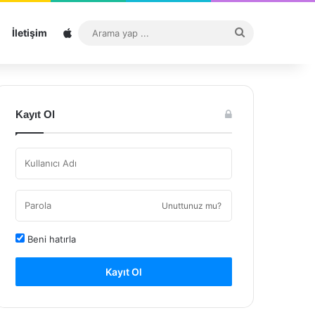
Sitemap
Arama
İletişim
yap
...
Kayıt Ol
Unuttunuz mu?
Beni hatırla
Kayıt Ol