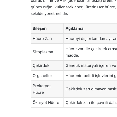
olarak bilinir ve ATP (adenosin trifosfat) üretir.
güneş ışığını kullanarak enerji üretir. Her hücre, 
şekilde yönetmelidir.
Bileşen
Açıklama
Hücre Zarı
Hücreyi dış ortamdan ayıran 
Hücre zarı ile çekirdek aras
Sitoplazma
madde.
Çekirdek
Genetik materyali içeren ve 
Organeller
Hücrenin belirli işlevlerini 
Prokaryot
Çekirdek zarı olmayan basit 
Hücre
Ökaryot Hücre
Çekirdek zarı ile çevrili dah