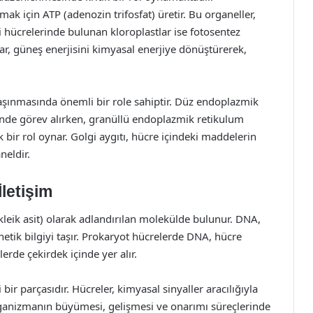
amak için ATP (adenozin trifosfat) üretir. Bu organeller,
tki hücrelerinde bulunan kloroplastlar ise fotosentez
lar, güneş enerjisini kimyasal enerjiye dönüştürerek,
şınmasında önemli bir role sahiptir. Düz endoplazmik
inde görev alırken, granüllü endoplazmik retikulum
k bir rol oynar. Golgi aygıtı, hücre içindeki maddelerin
neldir.
letişim
leik asit) olarak adlandırılan molekülde bulunur. DNA,
enetik bilgiyi taşır. Prokaryot hücrelerde DNA, hücre
erde çekirdek içinde yer alır.
bir parçasıdır. Hücreler, kimyasal sinyaller aracılığıyla
 organizmanın büyümesi, gelişmesi ve onarımı süreçlerinde