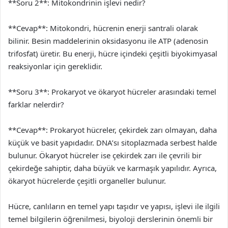
**Soru 2**: Mitokondrinin işlevi nedir?
**Cevap**: Mitokondri, hücrenin enerji santrali olarak
bilinir. Besin maddelerinin oksidasyonu ile ATP (adenosin
trifosfat) üretir. Bu enerji, hücre içindeki çeşitli biyokimyasal
reaksiyonlar için gereklidir.
**Soru 3**: Prokaryot ve ökaryot hücreler arasındaki temel
farklar nelerdir?
**Cevap**: Prokaryot hücreler, çekirdek zarı olmayan, daha
küçük ve basit yapıdadır. DNA’sı sitoplazmada serbest halde
bulunur. Ökaryot hücreler ise çekirdek zarı ile çevrili bir
çekirdeğe sahiptir, daha büyük ve karmaşık yapılıdır. Ayrıca,
ökaryot hücrelerde çeşitli organeller bulunur.
Hücre, canlıların en temel yapı taşıdır ve yapısı, işlevi ile ilgili
temel bilgilerin öğrenilmesi, biyoloji derslerinin önemli bir