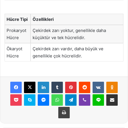
Hücre Tipi
Özellikleri
Prokaryot
Çekirdek zarı yoktur, genellikle daha
Hücre
küçüktür ve tek hücrelidir.
Ökaryot
Çekirdek zarı vardır, daha büyük ve
Hücre
genellikle çok hücrelidir.
Facebook
X
LinkedIn
Tumblr
Pinterest
Reddit
VKontakte
Odnok
Pocket
Skype
Messenger
WhatsApp
Telegram
Viber
Line
E-Posta ile payla
Yazdır