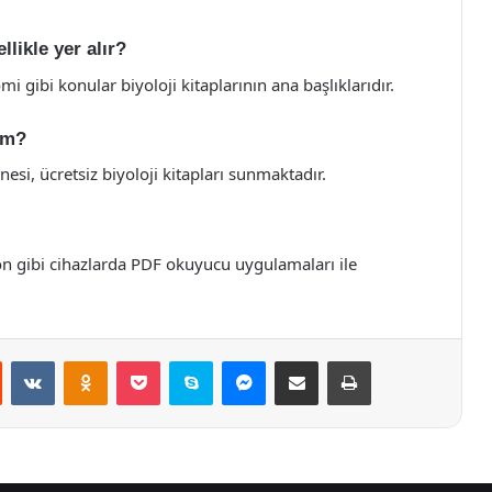
llikle yer alır?
mi gibi konular biyoloji kitaplarının ana başlıklarıdır.
yim?
esi, ücretsiz biyoloji kitapları sunmaktadır.
lefon gibi cihazlarda PDF okuyucu uygulamaları ile
st
Reddit
VKontakte
Odnoklassniki
Pocket
Skype
Messenger
E-Posta ile paylaş
Yazdır