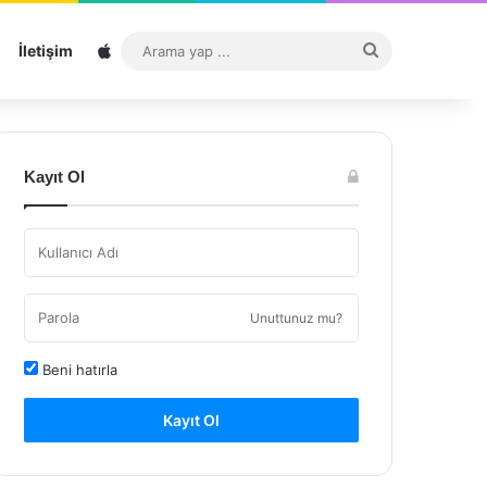
Sitemap
Arama
İletişim
yap
...
Kayıt Ol
Unuttunuz mu?
Beni hatırla
Kayıt Ol