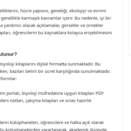
elliklerini, hücre yapısını, genetiği, ekolojiyi ve evrimi
i genellikle karmaşık kavramlar içerir. Bu nedenle, iyi bir
na yardımcı olacak açıklamalar, görseller ve örnekler
apları, öğrencilerin bu kaynaklara kolayca erişebilmesini
Bulunur?
oloji kitaplarını dijital formatta sunmaktadır. Bu
ken, bazıları belirli bir ücret karşılığında sunulmaktadır.
tformlar:
tim portalı, biyoloji müfredatına uygun kitapları PDF
ers notları, çalışma kitapları ve sınav hazırlık
lerin kütüphaneleri, öğrencilere ve halka açık olarak
r. Bu kütüphanelerden yararlanarak, akademik düzeyde