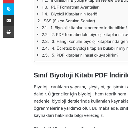
İndirilebilir Biyoloji Kitapları Nerelerde Bu
Skype
PDF Formatının Avantajları
Biyoloji Kitaplarının İçeriği
E-Posta ile paylaş
SSS (Sıkça Sorulan Sorular)
Yazdır
1. Biyoloji kitaplarını nereden indirebilirim?
2. PDF formatındaki biyoloji kitaplarının a
3. Hangi konular biyoloji kitaplarında genel
4. Ücretsiz biyoloji kitapları bulabilir miy
5. PDF kitaplarını nasıl okuyabilirim?
Sınıf Biyoloji Kitabı PDF İndiri
Biyoloji, canlıların yapısını, işleyişini, gelişimin
dalıdır. Öğrenciler için biyoloji, hem teorik hem
nedenle, biyoloji derslerinde kullanılan kaynakla
öğrenmelerine yardımcı olur. Bu makalede, sınıf b
kaynakları hakkında bilgi vereceğiz.