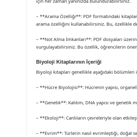
için her zaman yanınızda bulundurabilirsiniz.
– **Arama Özelliği**: PDF formatındaki kitaplard
arama özelliğini kullanabilirsiniz. Bu, özellikle 
– **Not Alma İmkanları**: PDF dosyaları üzerinde
vurgulayabilirsiniz. Bu özellik, öğrencilerin önem
Biyoloji Kitaplarının İçeriği
Biyoloji kitapları genellikle aşağıdaki bölümleri i
– **Hücre Biyolojisi**: Hücrenin yapısı, organelle
– **Genetik**: Kalıtım, DNA yapısı ve genetik m
– **Ekoloji**: Canlıların çevreleriyle olan etkil
– **Evrim**: Türlerin nasıl evrimleştiği, doğal s