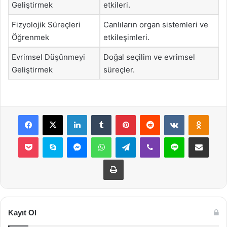
Geliştirmek
etkileri.
Fizyolojik Süreçleri
Canlıların organ sistemleri ve
Öğrenmek
etkileşimleri.
Evrimsel Düşünmeyi
Doğal seçilim ve evrimsel
Geliştirmek
süreçler.
Facebook
X
LinkedIn
Tumblr
Pinterest
Reddit
VKontakte
Odnok
Pocket
Skype
Messenger
WhatsApp
Telegram
Viber
Line
E-Posta ile payla
Yazdır
Kayıt Ol