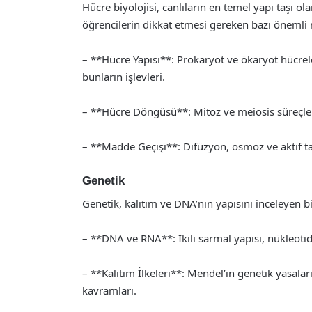
Hücre biyolojisi, canlıların en temel yapı taşı ol
öğrencilerin dikkat etmesi gereken bazı önemli 
– **Hücre Yapısı**: Prokaryot ve ökaryot hücreler
bunların işlevleri.
– **Hücre Döngüsü**: Mitoz ve meiosis süreçleri
– **Madde Geçişi**: Difüzyon, osmoz ve aktif 
Genetik
Genetik, kalıtım ve DNA’nın yapısını inceleyen bi
– **DNA ve RNA**: İkili sarmal yapısı, nükleotidl
– **Kalıtım İlkeleri**: Mendel’in genetik yasalar
kavramları.