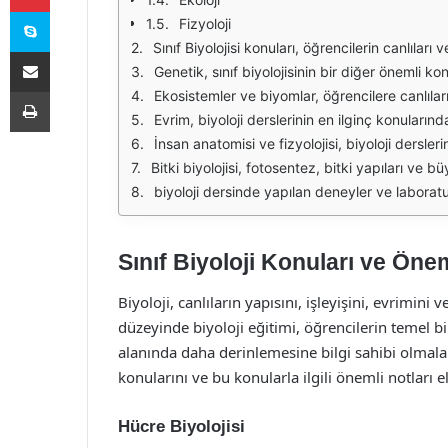
Skype
Fizyoloji
Sınıf Biyolojisi konuları, öğrencilerin canlıları ve onların yaşam süreçlerini anlamalarına yardımcı olur. Bu dersin temel konularından biri hücre yapısı ve işlevleridir. Hücre, tüm canlıların temel yapı taşıdır ve bu ne
E-Posta ile paylaş
Genetik, sınıf biyolojisinin bir diğer önemli konusudur. Öğrenciler, kalıtımın temel prensiplerini, Mendel'in genetik yasalarını ve DNA'nın yapısını öğrenirler. Genet
Yazdır
Ekosistemler ve biyomlar, öğrencilere canlıların çevreleriyle nasıl etkileşimde bulunduğunu gösterir. Ekosistem, belirli bir alanda bulunan canlılar ve cansız varlıklar arasındaki ilişkiler
Evrim, biyoloji derslerinin en ilginç konularından biridir. Öğrenciler, doğal seçilim, adaptasyon ve türlerin kökeni hakkında bilgi edinirler. Evrim teorisi, canlıların
İnsan anatomisi ve fizyolojisi, biyoloji derslerinin önemli bir parçasını oluşturur. Öğrenciler, insan vücudunun organ sistemlerini, bu sistemlerin işlevler
Bitki biyolojisi, fotosentez, bitki yapıları ve büyüme süreçleri gibi konuları içerir. Öğrenciler, bitkilerin yaşam döngüsü ve çevre ile 
biyoloji dersinde yapılan deneyler ve laboratuvar çalışmaları, öğrencilerin teorik bilgilerini pratiğe dökmesine olanak tanır. Laboratuvar çalışmaları, gözlem yapma, ver
Sınıf Biyoloji Konuları ve Önem
Biyoloji, canlıların yapısını, işleyişini, evrimini v
düzeyinde biyoloji eğitimi, öğrencilerin temel b
alanında daha derinlemesine bilgi sahibi olmalar
konularını ve bu konularla ilgili önemli notları e
Hücre Biyolojisi