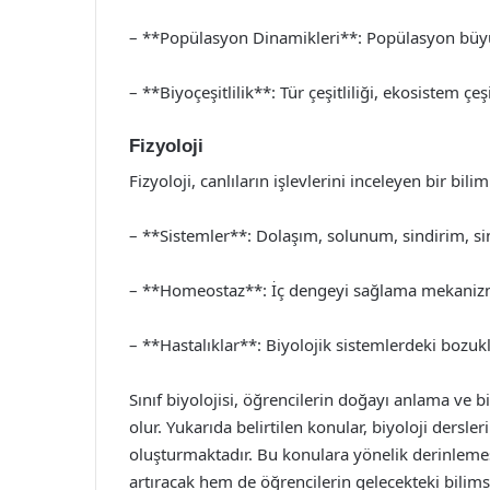
– **Popülasyon Dinamikleri**: Popülasyon büyüm
– **Biyoçeşitlilik**: Tür çeşitliliği, ekosistem çe
Fizyoloji
Fizyoloji, canlıların işlevlerini inceleyen bir bil
– **Sistemler**: Dolaşım, solunum, sindirim, sini
– **Homeostaz**: İç dengeyi sağlama mekanizm
– **Hastalıklar**: Biyolojik sistemlerdeki bozuk
Sınıf biyolojisi, öğrencilerin doğayı anlama ve 
olur. Yukarıda belirtilen konular, biyoloji dersle
oluşturmaktadır. Bu konulara yönelik derinlemes
artıracak hem de öğrencilerin gelecekteki bilims