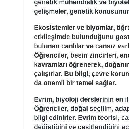
genetik mühendislik ve biyote
gelişmeler, genetik konusunun
Ekosistemler ve biyomlar, öğren
etkileşimde bulunduğunu göster
bulunan canlılar ve cansız varlı
Öğrenciler, besin zincirleri, e
kavramları öğrenerek, doğanın
çalışırlar. Bu bilgi, çevre kor
da önemli bir temel sağlar.
Evrim, biyoloji derslerinin en i
Öğrenciler, doğal seçilim, ada
bilgi edinirler. Evrim teorisi, 
değiştiğini ve çeşitlendiğini a