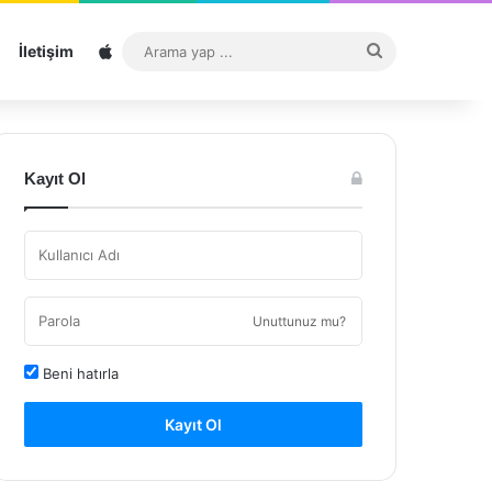
Sitemap
Arama
İletişim
yap
...
Kayıt Ol
Unuttunuz mu?
Beni hatırla
Kayıt Ol