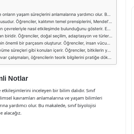
denle biyolojinin temel konularından birini oluşturur. Öğrenciler, prokaryot ve ökaryot hücrelerin farklılıklarını, hücre organellerinin işlevlerini ve hücre zarının geçirgenliğini öğrenirler. Bu kavramlar, biyoloji alanındaki diğer birçok konunun temelini oluşturur.
ik bilgi, bireylerin özelliklerinin nasıl aktarıldığını anlamak için kritik öneme sahiptir. Ayrıca, genetik mühendislik ve biyoteknoloji gibi günümüzdeki gelişmeler, genetik konusunun önemini artırmaktadır.
i kapsar. Öğrenciler, besin zincirleri, enerji akışı ve madde döngüleri gibi kavramları öğrenerek, doğanın karmaşık işleyişini anlamaya çalışırlar. Bu bilgi, çevre koruma ve sürdürülebilirlik konularında da önemli bir temel sağlar.
 zaman içinde nasıl değiştiğini ve çeşitlendiğini açıklamak için bilimsel bir çerçeve sunar. Bu konu, biyolojinin diğer alanlarıyla da bağlantılıdır ve öğrencilerin doğayı daha iyi anlamalarına yardımcı olur.
ini ve sağlıklı yaşam için gerekli olan temel bilgileri öğrenirler. Bu konu, sağlık bilinci geliştirmek ve insan sağlığını koruma konusunda farkındalık oluşturmak için kritik öneme sahiptir.
etkileşimleri hakkında bilgi edinirler. Bitkilerin ekosistemlerdeki rolü ve insan yaşamındaki önemi, bu konunun öğrenilmesinin neden bu kadar önemli olduğunu gösterir.
i toplama ve analiz etme becerilerini geliştirir. Bu deneyimler, öğrencilerin bilimsel düşünme ve problem çözme yeteneklerini pekiştirir, böylece biyoloji dersinin daha etkili bir şekilde öğrenilmesini sağlar.
li Notlar
e etkileşimlerini inceleyen bir bilim dalıdır. Sınıf
ilimsel kavramları anlamalarına ve yaşam bilimleri
ına yardımcı olur. Bu makalede, sınıf biyolojisi
le alacağız.