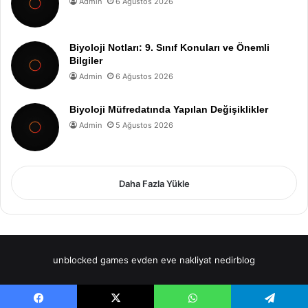
Admin
6 Ağustos 2026
Biyoloji Notları: 9. Sınıf Konuları ve Önemli
Bilgiler
Admin
6 Ağustos 2026
Biyoloji Müfredatında Yapılan Değişiklikler
Admin
5 Ağustos 2026
Daha Fazla Yükle
unblocked games
evden eve nakliyat
nedirblog