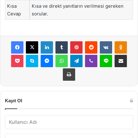
Kısa
Kısa ve direkt yanıtların verilmesi gereken
Cevap
sorular.
Facebook
X
LinkedIn
Tumblr
Pinterest
Reddit
VKontakte
Odnok
Pocket
Skype
Messenger
WhatsApp
Telegram
Viber
Line
E-Posta ile payla
Yazdır
Kayıt Ol