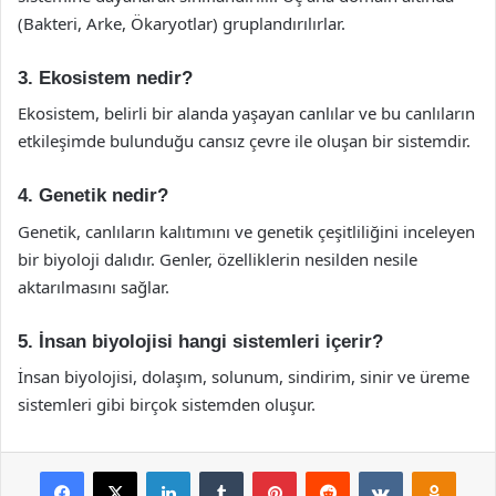
(Bakteri, Arke, Ökaryotlar) gruplandırılırlar.
3. Ekosistem nedir?
Ekosistem, belirli bir alanda yaşayan canlılar ve bu canlıların
etkileşimde bulunduğu cansız çevre ile oluşan bir sistemdir.
4. Genetik nedir?
Genetik, canlıların kalıtımını ve genetik çeşitliliğini inceleyen
bir biyoloji dalıdır. Genler, özelliklerin nesilden nesile
aktarılmasını sağlar.
5. İnsan biyolojisi hangi sistemleri içerir?
İnsan biyolojisi, dolaşım, solunum, sindirim, sinir ve üreme
sistemleri gibi birçok sistemden oluşur.
Facebook
X
LinkedIn
Tumblr
Pinterest
Reddit
VKontakte
Odnok