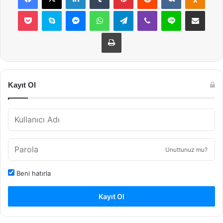
Pocket
Skype
Messenger
WhatsApp
Telegram
Viber
Line
E-Posta ile payla
Yazdır
Kayıt Ol
Unuttunuz mu?
Beni hatırla
Kayıt Ol