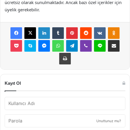
ücretsiz olarak sunulmaktadır. Ancak bazı özel içerikler için
üyelik gerekebilir.
Facebook
X
LinkedIn
Tumblr
Pinterest
Reddit
VKontakte
Odnok
Pocket
Skype
Messenger
WhatsApp
Telegram
Viber
Line
E-Posta ile payla
Yazdır
Kayıt Ol
Unuttunuz mu?