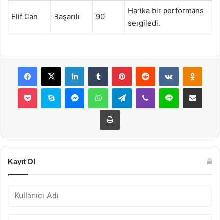
Harika bir performans
Elif Can
Başarılı
90
sergiledi.
Facebook
X
LinkedIn
Tumblr
Pinterest
Reddit
VKontakte
Odnok
Pocket
Skype
Messenger
WhatsApp
Telegram
Viber
Line
E-Posta ile payla
Yazdır
Kayıt Ol