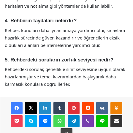
haritaları ve not alma gibi yöntemler de kullanılabilir.
4. Rehberin faydaları nelerdir?
Rehber, konuları daha iyi anlamaya yardımcı olur, sınavlara
hazırlık sürecinde güven kazandırır ve öğrencilerin eksik
oldukları alanları belirlemelerine yardımcı olur.
5. Rehberdeki soruların zorluk seviyesi nedir?
Rehberdeki sorular, genellikle sınıf seviyesine uygun olarak
hazırlanmıştır ve temel kavramlardan başlayarak daha
karmaşık konulara doğru ilerler.
Facebook
X
LinkedIn
Tumblr
Pinterest
Reddit
VKontakte
Odnok
Pocket
Skype
Messenger
WhatsApp
Telegram
Viber
Line
E-Posta ile payla
Yazdır