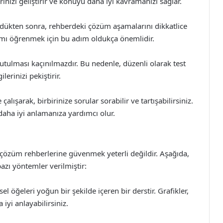
izi geliştirir ve konuyu daha iyi kavramanızı sağlar.
zdükten sonra, rehberdeki çözüm aşamalarını dikkatlice
şımı öğrenmek için bu adım oldukça önemlidir.
utulması kaçınılmazdır. Bu nedenle, düzenli olarak test
erinizi pekiştirir.
çalışarak, birbirinize sorular sorabilir ve tartışabilirsiniz.
 daha iyi anlamanıza yardımcı olur.
t çözüm rehberlerine güvenmek yeterli değildir. Aşağıda,
bazı yöntemler verilmiştir:
el öğeleri yoğun bir şekilde içeren bir derstir. Grafikler,
iyi anlayabilirsiniz.