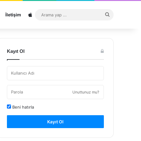
Sitemap
Arama
İletişim
yap
...
Kayıt Ol
Unuttunuz mu?
Beni hatırla
Kayıt Ol