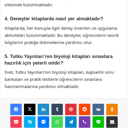
sitesinde bulunmaktadır.
4. Deneyler kitaplarda nasıl yer almaktadır?
Kitaplarda, her konuyla ilgili deney önerileri ve uygulama
aktiviteleri bulunmaktadır. Bu deneyler, öğrencilerin teorik
bilgilerini pratiğe dökmelerine yardımcı olur.
5. Tutku Yayınları’nın biyoloji kitapları sınavlara
hazırlık için yeterli midir?
Evet, Tutku Yayınları’nın biyoloji kitapları, kapsamlı soru
bankaları ve pratik testlerle öğrencilerin sınavlara
hazırlanmalarına yardımcı olmaktadır.
Facebook
X
LinkedIn
Tumblr
Pinterest
Reddit
VKontakte
Odnok
Pocket
Skype
Messenger
WhatsApp
Telegram
Viber
Line
E-Posta ile payla