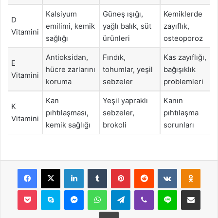
Kalsiyum
Güneş ışığı,
Kemiklerde
D
emilimi, kemik
yağlı balık, süt
zayıflık,
Vitamini
sağlığı
ürünleri
osteoporoz
Antioksidan,
Fındık,
Kas zayıflığı,
E
hücre zarlarını
tohumlar, yeşil
bağışıklık
Vitamini
koruma
sebzeler
problemleri
Kan
Yeşil yapraklı
Kanın
K
pıhtılaşması,
sebzeler,
pıhtılaşma
Vitamini
kemik sağlığı
brokoli
sorunları
Facebook
X
LinkedIn
Tumblr
Pinterest
Reddit
VKontakte
Odnok
Pocket
Skype
Messenger
WhatsApp
Telegram
Viber
Line
E-Posta ile payla
Yazdır