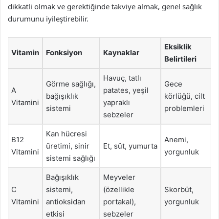
dikkatli olmak ve gerektiğinde takviye almak, genel sağlık
durumunu iyileştirebilir.
Eksiklik
Vitamin
Fonksiyon
Kaynaklar
Belirtileri
Havuç, tatlı
Görme sağlığı,
Gece
A
patates, yeşil
bağışıklık
körlüğü, cilt
Vitamini
yapraklı
sistemi
problemleri
sebzeler
Kan hücresi
B12
Anemi,
üretimi, sinir
Et, süt, yumurta
Vitamini
yorgunluk
sistemi sağlığı
Bağışıklık
Meyveler
C
sistemi,
(özellikle
Skorbüt,
Vitamini
antioksidan
portakal),
yorgunluk
etkisi
sebzeler